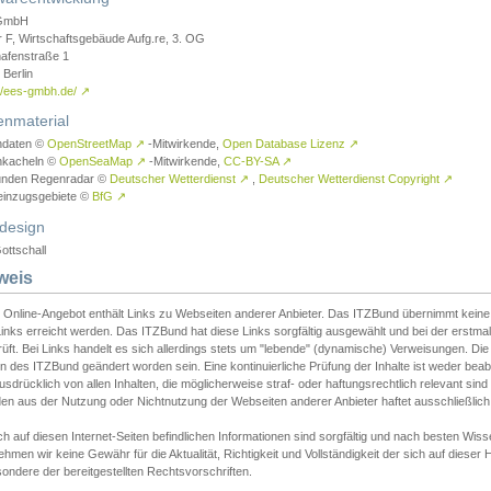
GmbH
r F, Wirtschaftsgebäude Aufg.re, 3. OG
afenstraße 1
Berlin
://ees-gmbh.de/
↗
enmaterial
ndaten ©
OpenStreetMap
↗
-Mitwirkende,
Open Database Lizenz
↗
nkacheln ©
OpenSeaMap
↗
-Mitwirkende,
CC-BY-SA
↗
unden Regenradar ©
Deutscher Wetterdienst
↗
,
Deutscher Wetterdienst Copyright
↗
einzugsgebiete ©
BfG
↗
design
ottschall
weis
 Online-Angebot enthält Links zu Webseiten anderer Anbieter. Das ITZBund übernimmt keine V
inks erreicht werden. Das ITZBund hat diese Links sorgfältig ausgewählt und bei der erstmal
üft. Bei Links handelt es sich allerdings stets um "lebende" (dynamische) Verweisungen. Die
 des ITZBund geändert worden sein. Eine kontinuierliche Prüfung der Inhalte ist weder beab
usdrücklich von allen Inhalten, die möglicherweise straf- oder haftungsrechtlich relevant sin
n aus der Nutzung oder Nichtnutzung der Webseiten anderer Anbieter haftet ausschließlich d
ch auf diesen Internet-Seiten befindlichen Informationen sind sorgfältig und nach besten 
hmen wir keine Gewähr für die Aktualität, Richtigkeit und Vollständigkeit der sich auf diese
ondere der bereitgestellten Rechtsvorschriften.