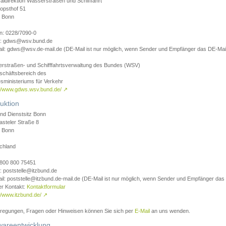
aldirektion Wasserstraßen und Schifffahrt
opsthof 51
 Bonn
on: 0228/7090-0
l: gdws@wsv.bund.de
il: gdws@wsv.de-mail.de (DE-Mail ist nur möglich, wenn Sender und Empfänger das DE-Mail
rstraßen- und Schifffahrtsverwaltung des Bundes (WSV)
schäftsbereich des
sministeriums für Verkehr
://www.gdws.wsv.bund.de/
↗
uktion
nd Dienstsitz Bonn
asteler Straße 8
 Bonn
chland
 0800 800 75451
: poststelle@itzbund.de
il: poststelle@itzbund.de-mail.de (DE-Mail ist nur möglich, wenn Sender und Empfänger das
er Kontakt:
Kontaktformular
//www.itzbund.de/
↗
nregungen, Fragen oder Hinweisen können Sie sich per
E-Mail
an uns wenden.
wareentwicklung