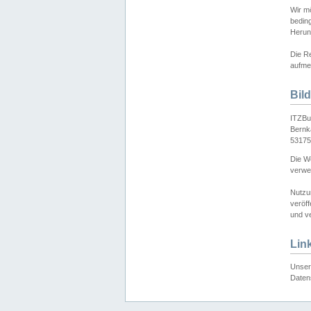
Wir mö
bedin
Herun
Die Re
aufmer
Bil
ITZBu
Bernk
53175
Die We
verwen
Nutzu
veröff
und ve
Lin
Unser 
Daten