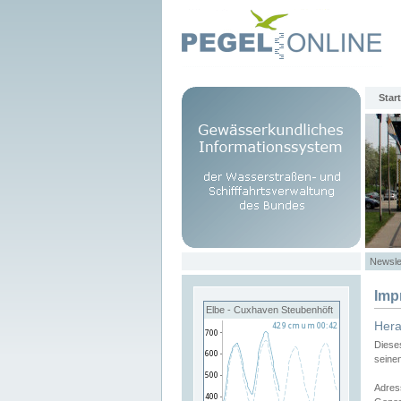
Start
Newsle
Imp
Elbe - Cuxhaven Steubenhöft
Her
Diese
seine
Adres