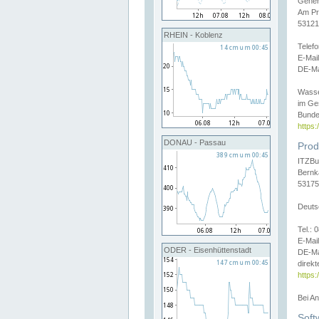
Gener
Am Pr
53121
RHEIN - Koblenz
Telef
E-Mai
DE-Ma
Wasse
im Ge
Bunde
https
DONAU - Passau
Prod
ITZBu
Bernk
53175
Deuts
Tel.:
E-Mail
ODER - Eisenhüttenstadt
DE-Ma
direkt
https:
Bei A
Soft