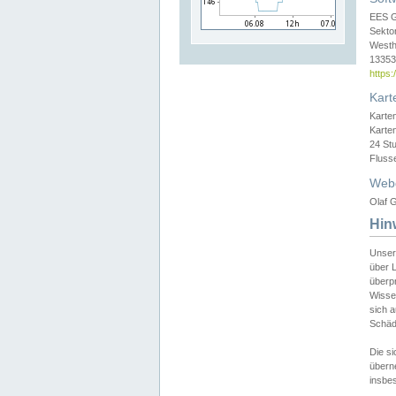
EES 
Sekto
Westh
13353 
https
Kart
Karte
Karte
24 St
Fluss
Web
Olaf G
Hin
Unser
über L
überpr
Wissen
sich a
Schäde
Die si
überne
insbes