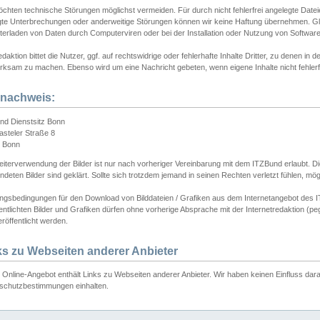
chten technische Störungen möglichst vermeiden. Für durch nicht fehlerfrei angelegte Dateien
gte Unterbrechungen oder anderweitige Störungen können wir keine Haftung übernehmen. Glei
terladen von Daten durch Computerviren oder bei der Installation oder Nutzung von Softwar
daktion bittet die Nutzer, ggf. auf rechtswidrige oder fehlerhafte Inhalte Dritter, zu denen in d
ksam zu machen. Ebenso wird um eine Nachricht gebeten, wenn eigene Inhalte nicht fehlerfrei
dnachweis:
nd Dienstsitz Bonn
asteler Straße 8
 Bonn
iterverwendung der Bilder ist nur nach vorheriger Vereinbarung mit dem ITZBund erlaubt. Die
deten Bilder sind geklärt. Sollte sich trotzdem jemand in seinen Rechten verletzt fühlen, m
ngsbedingungen für den Download von Bilddateien / Grafiken aus dem Internetangebot des I
entlichten Bilder und Grafiken dürfen ohne vorherige Absprache mit der Internetredaktion (pe
röffentlicht werden.
ks zu Webseiten anderer Anbieter
Online-Angebot enthält Links zu Webseiten anderer Anbieter. Wir haben keinen Einfluss darau
schutzbestimmungen einhalten.