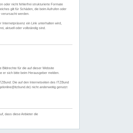
 oder nicht fehlerfrei strukturierte Formate
ches gilt für Schäden, die beim Aufrufen oder
e verursacht werden.
er Internetpräsenz ein Link unterhalten wird,
, aktuell oder vollständig sind.
 Bildrechte für die auf dieser Website
öge er sich bitte beim Herausgeber melden.
TZBund: Die auf den Internetseiten des ITZBund
gelonline@itzbund.de) nicht anderweitig genutzt
f, dass diese Anbieter die