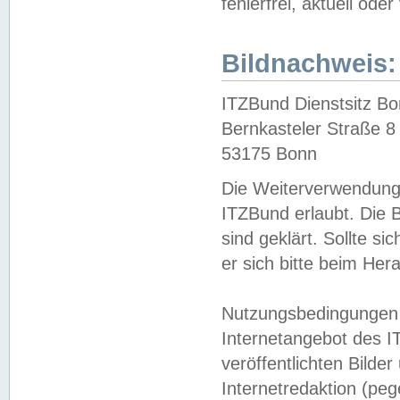
fehlerfrei, aktuell oder
Bildnachweis:
ITZBund Dienstsitz B
Bernkasteler Straße 8
53175 Bonn
Die Weiterverwendung 
ITZBund erlaubt. Die B
sind geklärt. Sollte s
er sich bitte beim He
Nutzungsbedingungen 
Internetangebot des I
veröffentlichten Bilde
Internetredaktion (peg