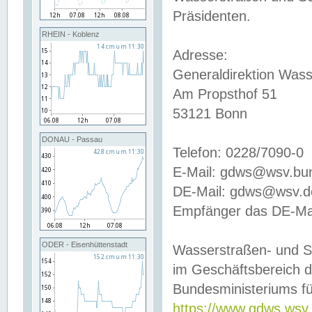
Präsidenten.
RHEIN - Koblenz
Adresse:
Generaldirektion Wass
Am Propsthof 51
53121 Bonn
DONAU - Passau
Telefon: 0228/7090-0
E-Mail: gdws@wsv.bu
DE-Mail: gdws@wsv.de-
Empfänger das DE-Mai
ODER - Eisenhüttenstadt
Wasserstraßen- und S
im Geschäftsbereich 
Bundesministeriums fü
https://www.gdws.wsv