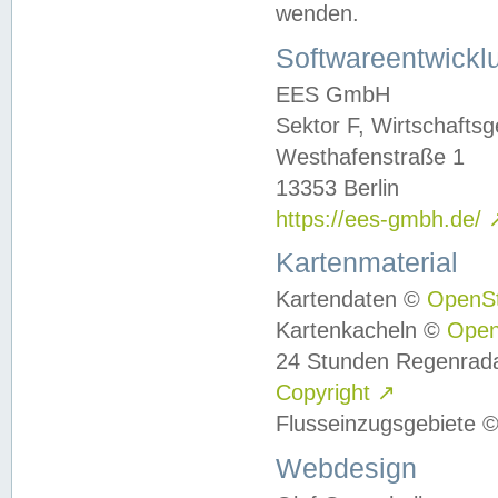
wenden.
Softwareentwickl
EES GmbH
Sektor F, Wirtschafts
Westhafenstraße 1
13353 Berlin
https://ees-gmbh.de/
Kartenmaterial
Kartendaten ©
OpenS
Kartenkacheln ©
Ope
24 Stunden Regenrad
Copyright
↗
Flusseinzugsgebiete 
Webdesign