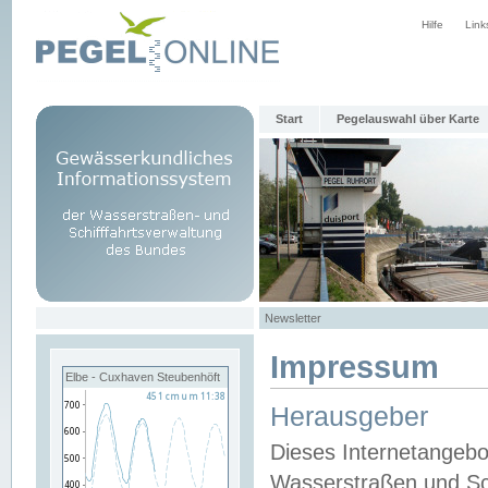
Hilfe
Link
Start
Pegelauswahl über Karte
Newsletter
Impressum
Elbe - Cuxhaven Steubenhöft
Herausgeber
Dieses Internetangebo
Wasserstraßen und Sch