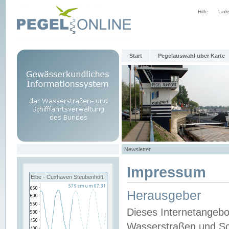
Hilfe
Link
Start
Pegelauswahl über Karte
Newsletter
Impressum
Elbe - Cuxhaven Steubenhöft
Herausgeber
Dieses Internetangebo
Wasserstraßen und Sch