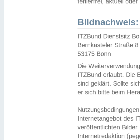
fehlerfrei, aktuell oder
Bildnachweis:
ITZBund Dienstsitz B
Bernkasteler Straße 8
53175 Bonn
Die Weiterverwendung 
ITZBund erlaubt. Die B
sind geklärt. Sollte s
er sich bitte beim He
Nutzungsbedingungen 
Internetangebot des I
veröffentlichten Bilde
Internetredaktion (peg