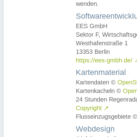
wenden.
Softwareentwickl
EES GmbH
Sektor F, Wirtschafts
Westhafenstraße 1
13353 Berlin
https://ees-gmbh.de/
Kartenmaterial
Kartendaten ©
OpenS
Kartenkacheln ©
Ope
24 Stunden Regenrad
Copyright
↗
Flusseinzugsgebiete 
Webdesign