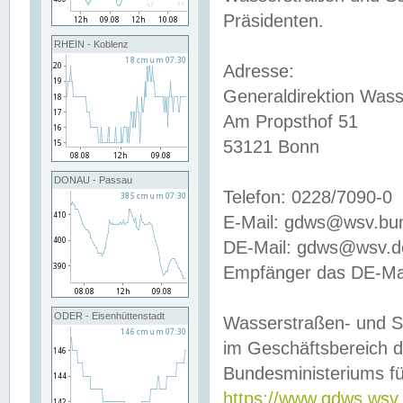
Präsidenten.
RHEIN - Koblenz
Adresse:
Generaldirektion Wass
Am Propsthof 51
53121 Bonn
DONAU - Passau
Telefon: 0228/7090-0
E-Mail: gdws@wsv.bu
DE-Mail: gdws@wsv.de-
Empfänger das DE-Mai
ODER - Eisenhüttenstadt
Wasserstraßen- und S
im Geschäftsbereich 
Bundesministeriums fü
https://www.gdws.wsv