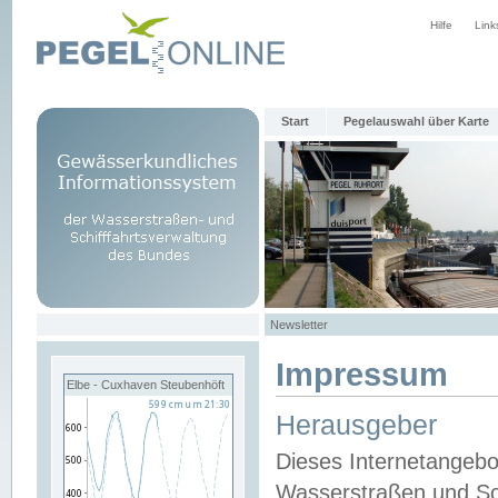
Hilfe
Link
Start
Pegelauswahl über Karte
Newsletter
Impressum
Elbe - Cuxhaven Steubenhöft
Herausgeber
Dieses Internetangebo
Wasserstraßen und Sch