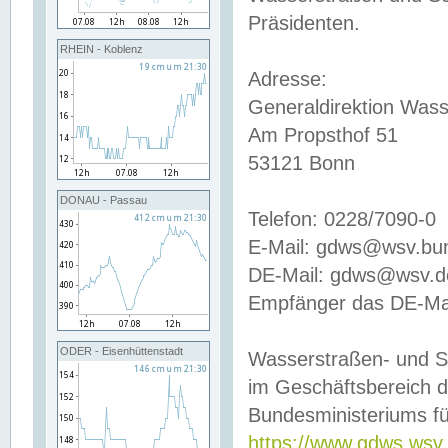
Präsidenten.
RHEIN - Koblenz
Adresse:
Generaldirektion Wass
Am Propsthof 51
53121 Bonn
DONAU - Passau
Telefon: 0228/7090-0
E-Mail: gdws@wsv.bu
DE-Mail: gdws@wsv.de-
Empfänger das DE-Mai
ODER - Eisenhüttenstadt
Wasserstraßen- und S
im Geschäftsbereich 
Bundesministeriums fü
https://www.gdws.wsv