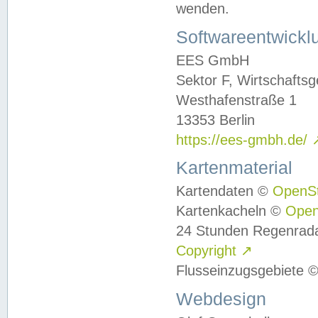
wenden.
Softwareentwickl
EES GmbH
Sektor F, Wirtschafts
Westhafenstraße 1
13353 Berlin
https://ees-gmbh.de/
Kartenmaterial
Kartendaten ©
OpenS
Kartenkacheln ©
Ope
24 Stunden Regenrad
Copyright
↗
Flusseinzugsgebiete 
Webdesign