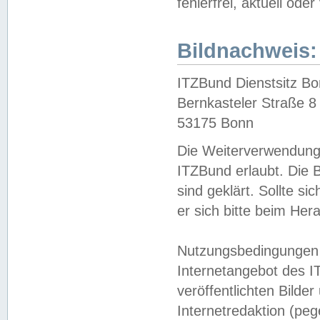
fehlerfrei, aktuell oder
Bildnachweis:
ITZBund Dienstsitz B
Bernkasteler Straße 8
53175 Bonn
Die Weiterverwendung 
ITZBund erlaubt. Die B
sind geklärt. Sollte s
er sich bitte beim He
Nutzungsbedingungen 
Internetangebot des I
veröffentlichten Bilde
Internetredaktion (peg