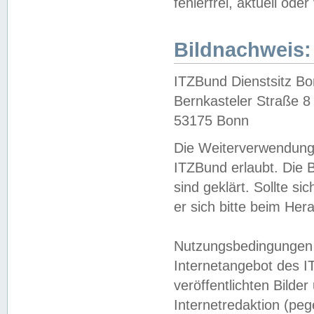
fehlerfrei, aktuell oder
Bildnachweis:
ITZBund Dienstsitz B
Bernkasteler Straße 8
53175 Bonn
Die Weiterverwendung 
ITZBund erlaubt. Die B
sind geklärt. Sollte s
er sich bitte beim He
Nutzungsbedingungen 
Internetangebot des I
veröffentlichten Bilde
Internetredaktion (peg