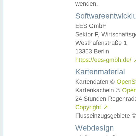
wenden.
Softwareentwickl
EES GmbH
Sektor F, Wirtschafts
Westhafenstraße 1
13353 Berlin
https://ees-gmbh.de/
Kartenmaterial
Kartendaten ©
OpenS
Kartenkacheln ©
Ope
24 Stunden Regenrad
Copyright
↗
Flusseinzugsgebiete 
Webdesign