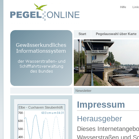
Hilfe
Link
Start
Pegelauswahl über Karte
Newsletter
Impressum
Elbe - Cuxhaven Steubenhöft
Herausgeber
Dieses Internetangebo
Wasserstraßen und Sch