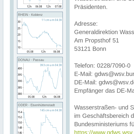
Präsidenten.
RHEIN - Koblenz
Adresse:
Generaldirektion Wass
Am Propsthof 51
53121 Bonn
DONAU - Passau
Telefon: 0228/7090-0
E-Mail: gdws@wsv.bu
DE-Mail: gdws@wsv.de-
Empfänger das DE-Mai
ODER - Eisenhüttenstadt
Wasserstraßen- und S
im Geschäftsbereich 
Bundesministeriums fü
https://www.gdws.wsv