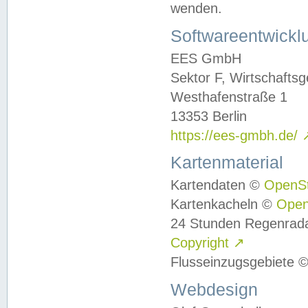
wenden.
Softwareentwickl
EES GmbH
Sektor F, Wirtschafts
Westhafenstraße 1
13353 Berlin
https://ees-gmbh.de/
Kartenmaterial
Kartendaten ©
OpenS
Kartenkacheln ©
Ope
24 Stunden Regenrad
Copyright
↗
Flusseinzugsgebiete 
Webdesign