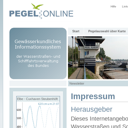
Hilfe
Link
Start
Pegelauswahl über Karte
Newsletter
Impressum
Elbe - Cuxhaven Steubenhöft
Herausgeber
Dieses Internetangebo
Wasserstraßen und Sch