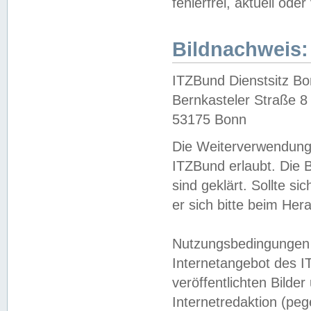
fehlerfrei, aktuell oder
Bildnachweis:
ITZBund Dienstsitz B
Bernkasteler Straße 8
53175 Bonn
Die Weiterverwendung 
ITZBund erlaubt. Die B
sind geklärt. Sollte s
er sich bitte beim He
Nutzungsbedingungen 
Internetangebot des I
veröffentlichten Bilde
Internetredaktion (peg