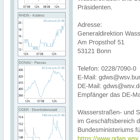
Präsidenten.
RHEIN - Koblenz
Adresse:
Generaldirektion Wass
Am Propsthof 51
53121 Bonn
DONAU - Passau
Telefon: 0228/7090-0
E-Mail: gdws@wsv.bu
DE-Mail: gdws@wsv.de-
Empfänger das DE-Mai
ODER - Eisenhüttenstadt
Wasserstraßen- und S
im Geschäftsbereich 
Bundesministeriums fü
https://www.gdws.wsv