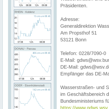
Präsidenten.
RHEIN - Koblenz
Adresse:
Generaldirektion Wass
Am Propsthof 51
53121 Bonn
DONAU - Passau
Telefon: 0228/7090-0
E-Mail: gdws@wsv.bu
DE-Mail: gdws@wsv.de-
Empfänger das DE-Mai
ODER - Eisenhüttenstadt
Wasserstraßen- und S
im Geschäftsbereich 
Bundesministeriums fü
https://www.gdws.wsv