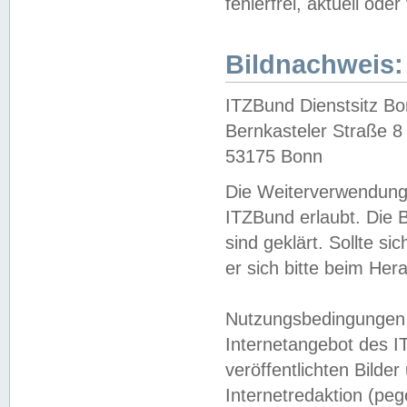
fehlerfrei, aktuell oder
Bildnachweis:
ITZBund Dienstsitz B
Bernkasteler Straße 8
53175 Bonn
Die Weiterverwendung 
ITZBund erlaubt. Die B
sind geklärt. Sollte s
er sich bitte beim He
Nutzungsbedingungen 
Internetangebot des I
veröffentlichten Bilde
Internetredaktion (peg