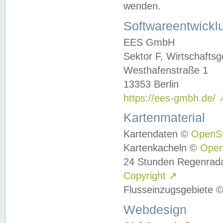
wenden.
Softwareentwickl
EES GmbH
Sektor F, Wirtschafts
Westhafenstraße 1
13353 Berlin
https://ees-gmbh.de/
Kartenmaterial
Kartendaten ©
OpenS
Kartenkacheln ©
Ope
24 Stunden Regenrad
Copyright
↗
Flusseinzugsgebiete 
Webdesign