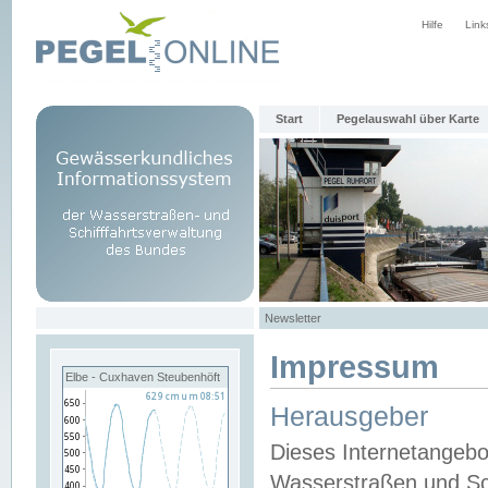
Hilfe
Link
Start
Pegelauswahl über Karte
Newsletter
Impressum
Elbe - Cuxhaven Steubenhöft
Herausgeber
Dieses Internetangebo
Wasserstraßen und Sch