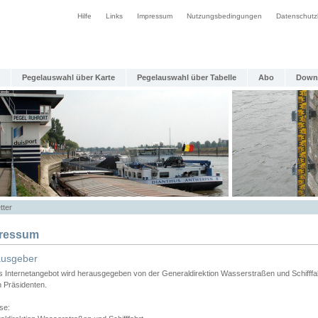
Hilfe
Links
Impressum
Nutzungsbedingungen
Datenschutz
Pegelauswahl über Karte
Pegelauswahl über Tabelle
Abo
Down
tter
ressum
ausgeber
s Internetangebot wird herausgegeben von der Generaldirektion Wasserstraßen und Schifffa
n Präsidenten.
se: