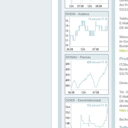
Gener
Am Pr
53121
RHEIN - Koblenz
Telef
E-Mai
DE-Ma
Wasse
im Ge
Bunde
https
DONAU - Passau
Prod
ITZBu
Bernk
53175
Deuts
Tel.:
E-Mail
ODER - Eisenhüttenstadt
DE-Ma
direkt
https:
Bei A
Soft