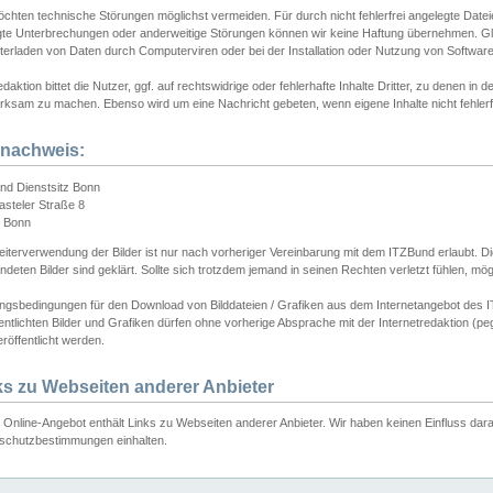
chten technische Störungen möglichst vermeiden. Für durch nicht fehlerfrei angelegte Dateien
gte Unterbrechungen oder anderweitige Störungen können wir keine Haftung übernehmen. Glei
terladen von Daten durch Computerviren oder bei der Installation oder Nutzung von Softwar
daktion bittet die Nutzer, ggf. auf rechtswidrige oder fehlerhafte Inhalte Dritter, zu denen in d
ksam zu machen. Ebenso wird um eine Nachricht gebeten, wenn eigene Inhalte nicht fehlerfrei
dnachweis:
nd Dienstsitz Bonn
asteler Straße 8
 Bonn
iterverwendung der Bilder ist nur nach vorheriger Vereinbarung mit dem ITZBund erlaubt. Die
deten Bilder sind geklärt. Sollte sich trotzdem jemand in seinen Rechten verletzt fühlen, m
ngsbedingungen für den Download von Bilddateien / Grafiken aus dem Internetangebot des I
entlichten Bilder und Grafiken dürfen ohne vorherige Absprache mit der Internetredaktion (pe
röffentlicht werden.
ks zu Webseiten anderer Anbieter
Online-Angebot enthält Links zu Webseiten anderer Anbieter. Wir haben keinen Einfluss darau
schutzbestimmungen einhalten.