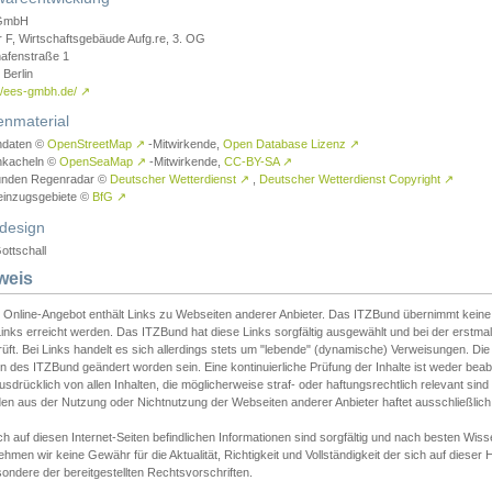
GmbH
r F, Wirtschaftsgebäude Aufg.re, 3. OG
afenstraße 1
Berlin
://ees-gmbh.de/
↗
enmaterial
ndaten ©
OpenStreetMap
↗
-Mitwirkende,
Open Database Lizenz
↗
nkacheln ©
OpenSeaMap
↗
-Mitwirkende,
CC-BY-SA
↗
unden Regenradar ©
Deutscher Wetterdienst
↗
,
Deutscher Wetterdienst Copyright
↗
einzugsgebiete ©
BfG
↗
design
ottschall
weis
 Online-Angebot enthält Links zu Webseiten anderer Anbieter. Das ITZBund übernimmt keine V
inks erreicht werden. Das ITZBund hat diese Links sorgfältig ausgewählt und bei der erstmal
üft. Bei Links handelt es sich allerdings stets um "lebende" (dynamische) Verweisungen. Die
 des ITZBund geändert worden sein. Eine kontinuierliche Prüfung der Inhalte ist weder beab
usdrücklich von allen Inhalten, die möglicherweise straf- oder haftungsrechtlich relevant sin
n aus der Nutzung oder Nichtnutzung der Webseiten anderer Anbieter haftet ausschließlich d
ch auf diesen Internet-Seiten befindlichen Informationen sind sorgfältig und nach besten 
hmen wir keine Gewähr für die Aktualität, Richtigkeit und Vollständigkeit der sich auf diese
ondere der bereitgestellten Rechtsvorschriften.