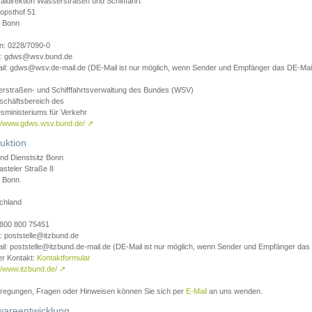
aldirektion Wasserstraßen und Schifffahrt
opsthof 51
 Bonn
on: 0228/7090-0
l: gdws@wsv.bund.de
il: gdws@wsv.de-mail.de (DE-Mail ist nur möglich, wenn Sender und Empfänger das DE-Mail
rstraßen- und Schifffahrtsverwaltung des Bundes (WSV)
schäftsbereich des
sministeriums für Verkehr
://www.gdws.wsv.bund.de/
↗
uktion
nd Dienstsitz Bonn
asteler Straße 8
 Bonn
chland
 0800 800 75451
: poststelle@itzbund.de
il: poststelle@itzbund.de-mail.de (DE-Mail ist nur möglich, wenn Sender und Empfänger das
er Kontakt:
Kontaktformular
//www.itzbund.de/
↗
nregungen, Fragen oder Hinweisen können Sie sich per
E-Mail
an uns wenden.
wareentwicklung