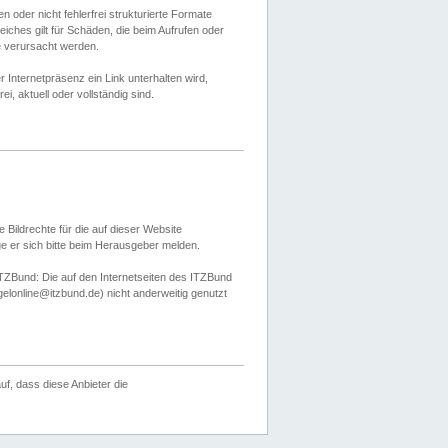
 oder nicht fehlerfrei strukturierte Formate
ches gilt für Schäden, die beim Aufrufen oder
e verursacht werden.
er Internetpräsenz ein Link unterhalten wird,
, aktuell oder vollständig sind.
 Bildrechte für die auf dieser Website
öge er sich bitte beim Herausgeber melden.
TZBund: Die auf den Internetseiten des ITZBund
gelonline@itzbund.de) nicht anderweitig genutzt
f, dass diese Anbieter die