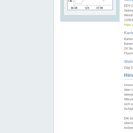
EES 
Sekto
Westh
13353 
https
Kart
Karte
Karte
24 St
Fluss
Web
Olaf G
Hin
Unser
über L
überpr
Wissen
sich a
Schäde
Die si
überne
insbes