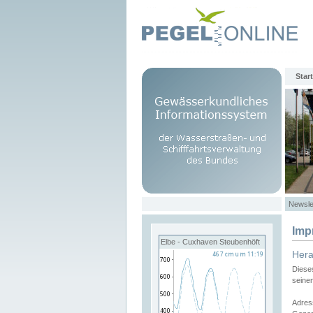
Start
Newsle
Imp
Elbe - Cuxhaven Steubenhöft
Her
Diese
seine
Adres