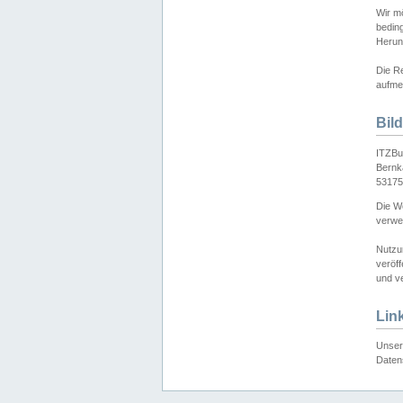
Wir mö
bedin
Herun
Die Re
aufmer
Bil
ITZBu
Bernk
53175
Die We
verwen
Nutzu
veröff
und ve
Lin
Unser 
Daten