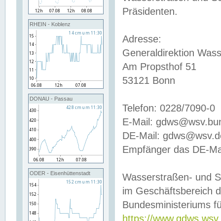
Präsidenten.
RHEIN - Koblenz
Adresse:
Generaldirektion Wass
Am Propsthof 51
53121 Bonn
DONAU - Passau
Telefon: 0228/7090-0
E-Mail: gdws@wsv.bu
DE-Mail: gdws@wsv.de-
Empfänger das DE-Mai
ODER - Eisenhüttenstadt
Wasserstraßen- und S
im Geschäftsbereich 
Bundesministeriums fü
https://www.gdws.wsv