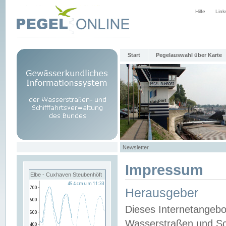
Hilfe
Link
Start
Pegelauswahl über Karte
Newsletter
Impressum
Elbe - Cuxhaven Steubenhöft
Herausgeber
Dieses Internetangebo
Wasserstraßen und Sch