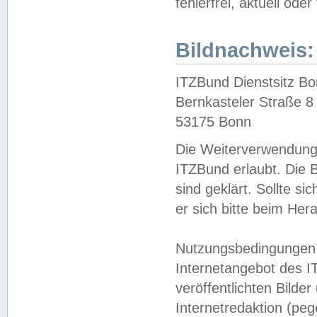
fehlerfrei, aktuell oder
Bildnachweis:
ITZBund Dienstsitz B
Bernkasteler Straße 8
53175 Bonn
Die Weiterverwendung 
ITZBund erlaubt. Die B
sind geklärt. Sollte s
er sich bitte beim He
Nutzungsbedingungen 
Internetangebot des I
veröffentlichten Bilde
Internetredaktion (peg