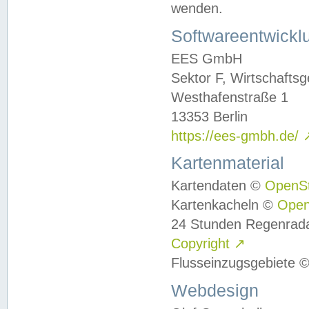
wenden.
Softwareentwickl
EES GmbH
Sektor F, Wirtschafts
Westhafenstraße 1
13353 Berlin
https://ees-gmbh.de/
Kartenmaterial
Kartendaten ©
OpenS
Kartenkacheln ©
Ope
24 Stunden Regenrad
Copyright
↗
Flusseinzugsgebiete 
Webdesign