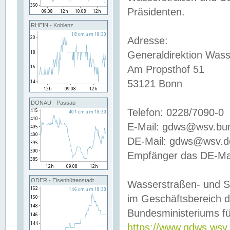
Präsidenten.
RHEIN - Koblenz
Adresse:
Generaldirektion Wass
Am Propsthof 51
53121 Bonn
DONAU - Passau
Telefon: 0228/7090-0
E-Mail: gdws@wsv.bu
DE-Mail: gdws@wsv.de-
Empfänger das DE-Mai
ODER - Eisenhüttenstadt
Wasserstraßen- und S
im Geschäftsbereich 
Bundesministeriums fü
https://www.gdws.wsv