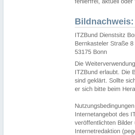
fehlerfrei, aktuell oder
Bildnachweis:
ITZBund Dienstsitz B
Bernkasteler Straße 8
53175 Bonn
Die Weiterverwendung 
ITZBund erlaubt. Die B
sind geklärt. Sollte s
er sich bitte beim He
Nutzungsbedingungen 
Internetangebot des I
veröffentlichten Bilde
Internetredaktion (peg