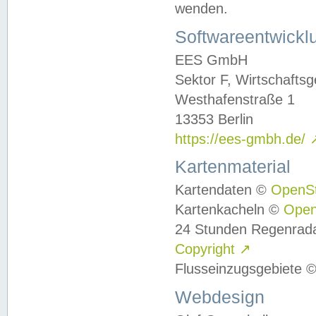
wenden.
Softwareentwickl
EES GmbH
Sektor F, Wirtschafts
Westhafenstraße 1
13353 Berlin
https://ees-gmbh.de/
Kartenmaterial
Kartendaten ©
OpenS
Kartenkacheln ©
Ope
24 Stunden Regenrad
Copyright
↗
Flusseinzugsgebiete 
Webdesign