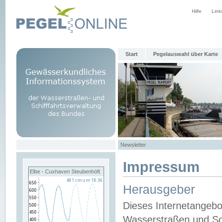
Hilfe
Link
Start
Pegelauswahl über Karte
Newsletter
Impressum
Elbe - Cuxhaven Steubenhöft
Herausgeber
Dieses Internetangebo
Wasserstraßen und Sch