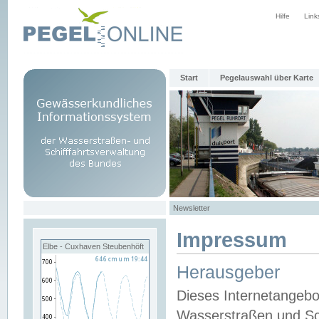
Hilfe
Link
Start
Pegelauswahl über Karte
Newsletter
Impressum
Elbe - Cuxhaven Steubenhöft
Herausgeber
Dieses Internetangebo
Wasserstraßen und Sch