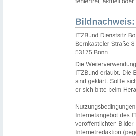
fehlerfrei, aktuell oder
Bildnachweis:
ITZBund Dienstsitz B
Bernkasteler Straße 8
53175 Bonn
Die Weiterverwendung 
ITZBund erlaubt. Die B
sind geklärt. Sollte s
er sich bitte beim He
Nutzungsbedingungen 
Internetangebot des I
veröffentlichten Bilde
Internetredaktion (peg