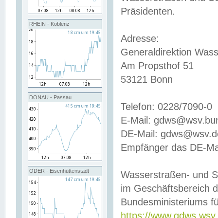
Präsidenten.
RHEIN - Koblenz
Adresse:
Generaldirektion Wass
Am Propsthof 51
53121 Bonn
DONAU - Passau
Telefon: 0228/7090-0
E-Mail: gdws@wsv.bu
DE-Mail: gdws@wsv.de-
Empfänger das DE-Mai
ODER - Eisenhüttenstadt
Wasserstraßen- und S
im Geschäftsbereich 
Bundesministeriums fü
https://www.gdws.wsv