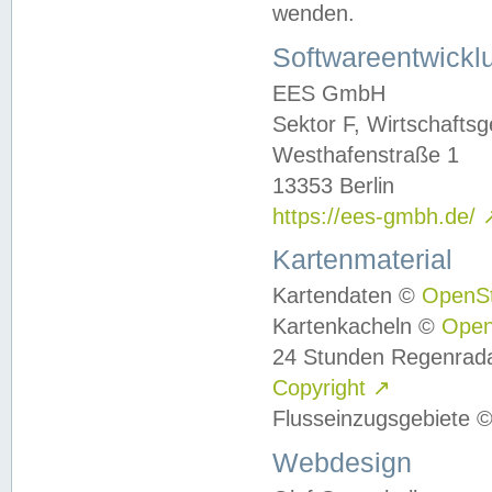
wenden.
Softwareentwickl
EES GmbH
Sektor F, Wirtschafts
Westhafenstraße 1
13353 Berlin
https://ees-gmbh.de/
Kartenmaterial
Kartendaten ©
OpenS
Kartenkacheln ©
Ope
24 Stunden Regenrad
Copyright
↗
Flusseinzugsgebiete 
Webdesign