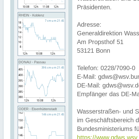
Präsidenten.
RHEIN - Koblenz
Adresse:
Generaldirektion Wass
Am Propsthof 51
53121 Bonn
DONAU - Passau
Telefon: 0228/7090-0
E-Mail: gdws@wsv.bu
DE-Mail: gdws@wsv.de-
Empfänger das DE-Mai
ODER - Eisenhüttenstadt
Wasserstraßen- und S
im Geschäftsbereich 
Bundesministeriums fü
https://www.gdws.wsv