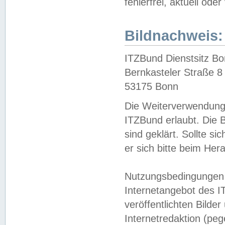
fehlerfrei, aktuell oder
Bildnachweis:
ITZBund Dienstsitz B
Bernkasteler Straße 8
53175 Bonn
Die Weiterverwendung 
ITZBund erlaubt. Die B
sind geklärt. Sollte s
er sich bitte beim He
Nutzungsbedingungen 
Internetangebot des I
veröffentlichten Bilde
Internetredaktion (peg