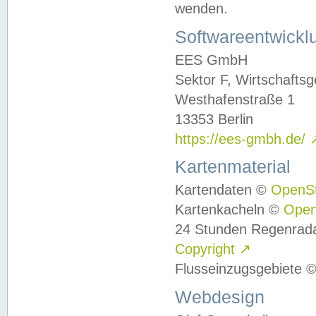
wenden.
Softwareentwickl
EES GmbH
Sektor F, Wirtschafts
Westhafenstraße 1
13353 Berlin
https://ees-gmbh.de/
Kartenmaterial
Kartendaten ©
OpenS
Kartenkacheln ©
Ope
24 Stunden Regenrad
Copyright
↗
Flusseinzugsgebiete 
Webdesign