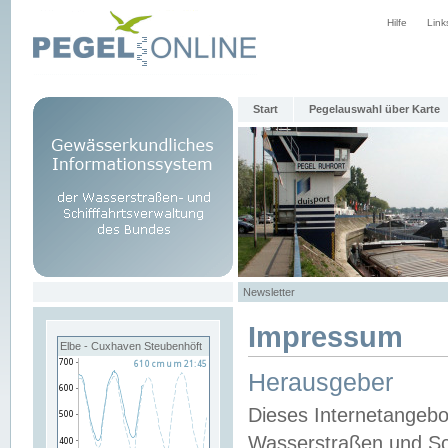
Hilfe
Link
Start
Pegelauswahl über Karte
Newsletter
Impressum
Elbe - Cuxhaven Steubenhöft
Herausgeber
Dieses Internetangebo
Wasserstraßen und Sch