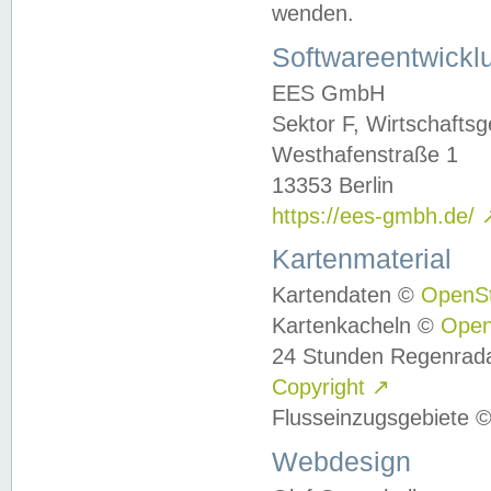
wenden.
Softwareentwickl
EES GmbH
Sektor F, Wirtschafts
Westhafenstraße 1
13353 Berlin
https://ees-gmbh.de/
Kartenmaterial
Kartendaten ©
OpenS
Kartenkacheln ©
Ope
24 Stunden Regenrad
Copyright
↗
Flusseinzugsgebiete 
Webdesign