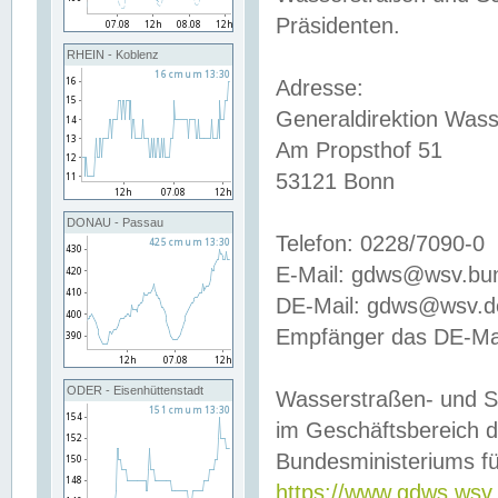
Präsidenten.
RHEIN - Koblenz
Adresse:
Generaldirektion Wass
Am Propsthof 51
53121 Bonn
DONAU - Passau
Telefon: 0228/7090-0
E-Mail: gdws@wsv.bu
DE-Mail: gdws@wsv.de-
Empfänger das DE-Mai
ODER - Eisenhüttenstadt
Wasserstraßen- und S
im Geschäftsbereich 
Bundesministeriums fü
https://www.gdws.wsv