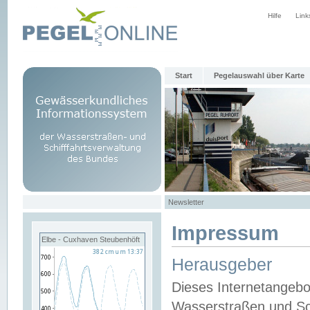
Hilfe
Link
Start
Pegelauswahl über Karte
Newsletter
Impressum
Elbe - Cuxhaven Steubenhöft
Herausgeber
Dieses Internetangebo
Wasserstraßen und Sch