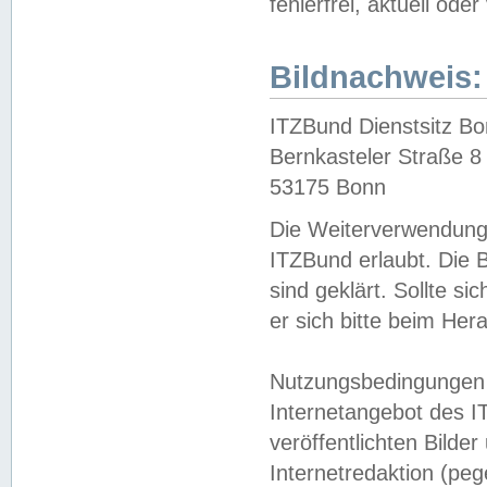
fehlerfrei, aktuell oder
Bildnachweis:
ITZBund Dienstsitz B
Bernkasteler Straße 8
53175 Bonn
Die Weiterverwendung 
ITZBund erlaubt. Die B
sind geklärt. Sollte s
er sich bitte beim He
Nutzungsbedingungen 
Internetangebot des I
veröffentlichten Bilde
Internetredaktion (peg