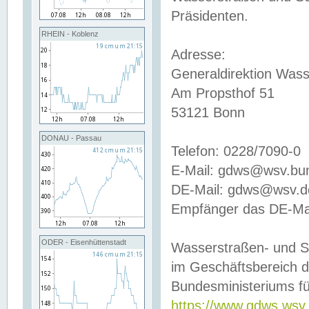
Präsidenten.
RHEIN - Koblenz
Adresse:
Generaldirektion Wass
Am Propsthof 51
53121 Bonn
DONAU - Passau
Telefon: 0228/7090-0
E-Mail: gdws@wsv.bu
DE-Mail: gdws@wsv.de-
Empfänger das DE-Mai
ODER - Eisenhüttenstadt
Wasserstraßen- und S
im Geschäftsbereich 
Bundesministeriums fü
https://www.gdws.wsv