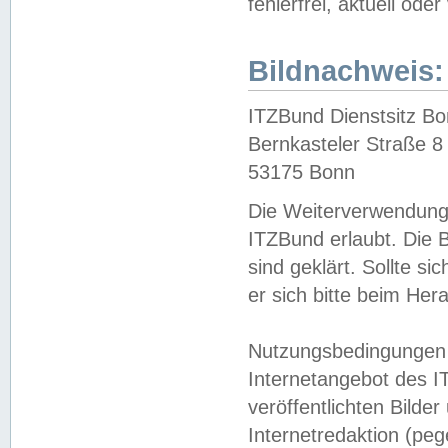
fehlerfrei, aktuell oder
Bildnachweis:
ITZBund Dienstsitz B
Bernkasteler Straße 8
53175 Bonn
Die Weiterverwendung 
ITZBund erlaubt. Die B
sind geklärt. Sollte s
er sich bitte beim He
Nutzungsbedingungen 
Internetangebot des I
veröffentlichten Bilde
Internetredaktion (peg