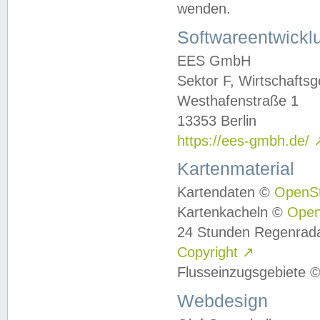
wenden.
Softwareentwickl
EES GmbH
Sektor F, Wirtschafts
Westhafenstraße 1
13353 Berlin
https://ees-gmbh.de/
Kartenmaterial
Kartendaten ©
OpenS
Kartenkacheln ©
Ope
24 Stunden Regenrad
Copyright
↗
Flusseinzugsgebiete 
Webdesign