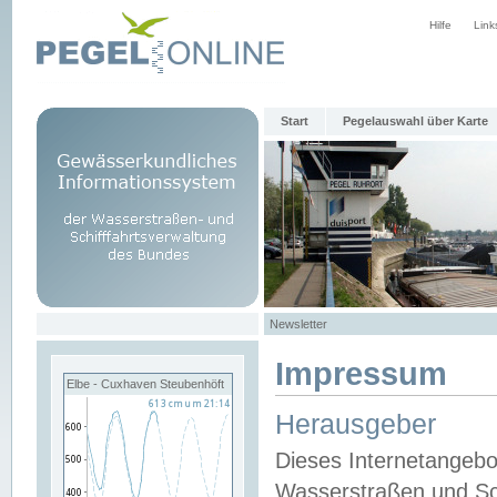
Hilfe
Link
Start
Pegelauswahl über Karte
Newsletter
Impressum
Elbe - Cuxhaven Steubenhöft
Herausgeber
Dieses Internetangebo
Wasserstraßen und Sch