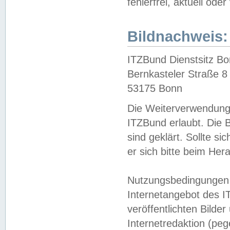
fehlerfrei, aktuell oder
Bildnachweis:
ITZBund Dienstsitz B
Bernkasteler Straße 8
53175 Bonn
Die Weiterverwendung 
ITZBund erlaubt. Die B
sind geklärt. Sollte s
er sich bitte beim He
Nutzungsbedingungen 
Internetangebot des I
veröffentlichten Bilde
Internetredaktion (peg