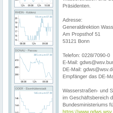
Präsidenten.
RHEIN - Koblenz
Adresse:
Generaldirektion Wass
Am Propsthof 51
53121 Bonn
DONAU - Passau
Telefon: 0228/7090-0
E-Mail: gdws@wsv.bu
DE-Mail: gdws@wsv.de-
Empfänger das DE-Mai
ODER - Eisenhüttenstadt
Wasserstraßen- und S
im Geschäftsbereich 
Bundesministeriums fü
https://www.gdws.wsv