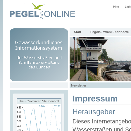
Hilfe
Link
Start
Pegelauswahl über Karte
Newsletter
Impressum
Elbe - Cuxhaven Steubenhöft
Herausgeber
Dieses Internetangebo
Wasserstraßen und Sch