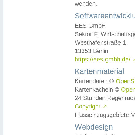
wenden.
Softwareentwickl
EES GmbH
Sektor F, Wirtschafts
Westhafenstraße 1
13353 Berlin
https://ees-gmbh.de/
Kartenmaterial
Kartendaten ©
OpenS
Kartenkacheln ©
Ope
24 Stunden Regenrad
Copyright
↗
Flusseinzugsgebiete 
Webdesign