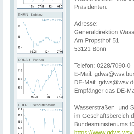
Präsidenten.
RHEIN - Koblenz
Adresse:
Generaldirektion Wass
Am Propsthof 51
53121 Bonn
DONAU - Passau
Telefon: 0228/7090-0
E-Mail: gdws@wsv.bu
DE-Mail: gdws@wsv.de-
Empfänger das DE-Mai
ODER - Eisenhüttenstadt
Wasserstraßen- und S
im Geschäftsbereich 
Bundesministeriums fü
https://www.gdws.wsv