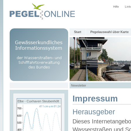
Hilfe
Link
Start
Pegelauswahl über Karte
Newsletter
Impressum
Elbe - Cuxhaven Steubenhöft
Herausgeber
Dieses Internetangebo
Wasserstraßen und Sch