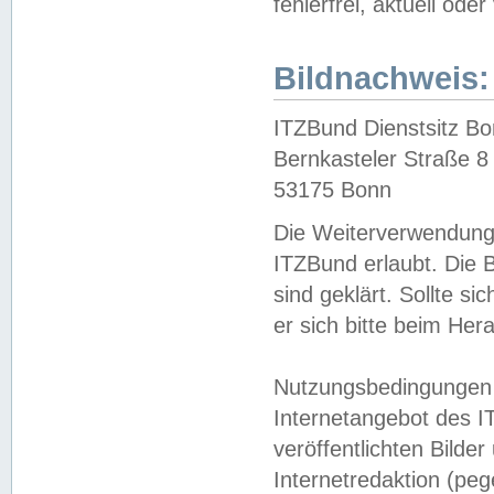
fehlerfrei, aktuell oder
Bildnachweis:
ITZBund Dienstsitz B
Bernkasteler Straße 8
53175 Bonn
Die Weiterverwendung 
ITZBund erlaubt. Die B
sind geklärt. Sollte s
er sich bitte beim He
Nutzungsbedingungen 
Internetangebot des I
veröffentlichten Bilde
Internetredaktion (peg