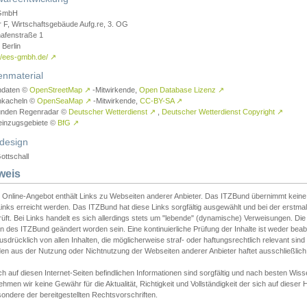
GmbH
r F, Wirtschaftsgebäude Aufg.re, 3. OG
afenstraße 1
Berlin
://ees-gmbh.de/
↗
enmaterial
ndaten ©
OpenStreetMap
↗
-Mitwirkende,
Open Database Lizenz
↗
nkacheln ©
OpenSeaMap
↗
-Mitwirkende,
CC-BY-SA
↗
unden Regenradar ©
Deutscher Wetterdienst
↗
,
Deutscher Wetterdienst Copyright
↗
einzugsgebiete ©
BfG
↗
design
ottschall
weis
 Online-Angebot enthält Links zu Webseiten anderer Anbieter. Das ITZBund übernimmt keine V
inks erreicht werden. Das ITZBund hat diese Links sorgfältig ausgewählt und bei der erstmal
üft. Bei Links handelt es sich allerdings stets um "lebende" (dynamische) Verweisungen. Die
 des ITZBund geändert worden sein. Eine kontinuierliche Prüfung der Inhalte ist weder beab
usdrücklich von allen Inhalten, die möglicherweise straf- oder haftungsrechtlich relevant sin
n aus der Nutzung oder Nichtnutzung der Webseiten anderer Anbieter haftet ausschließlich d
ch auf diesen Internet-Seiten befindlichen Informationen sind sorgfältig und nach besten 
hmen wir keine Gewähr für die Aktualität, Richtigkeit und Vollständigkeit der sich auf diese
ondere der bereitgestellten Rechtsvorschriften.