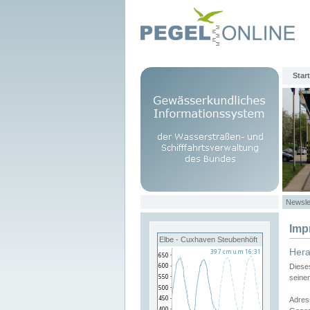
Start
Newsle
Imp
Elbe - Cuxhaven Steubenhöft
Her
Diese
seine
Adres