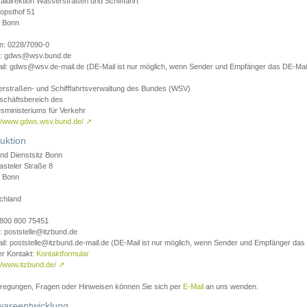
aldirektion Wasserstraßen und Schifffahrt
opsthof 51
 Bonn
on: 0228/7090-0
l: gdws@wsv.bund.de
il: gdws@wsv.de-mail.de (DE-Mail ist nur möglich, wenn Sender und Empfänger das DE-Mail
rstraßen- und Schifffahrtsverwaltung des Bundes (WSV)
schäftsbereich des
sministeriums für Verkehr
://www.gdws.wsv.bund.de/
↗
uktion
nd Dienstsitz Bonn
asteler Straße 8
 Bonn
chland
 0800 800 75451
: poststelle@itzbund.de
il: poststelle@itzbund.de-mail.de (DE-Mail ist nur möglich, wenn Sender und Empfänger das
er Kontakt:
Kontaktformular
//www.itzbund.de/
↗
nregungen, Fragen oder Hinweisen können Sie sich per
E-Mail
an uns wenden.
wareentwicklung