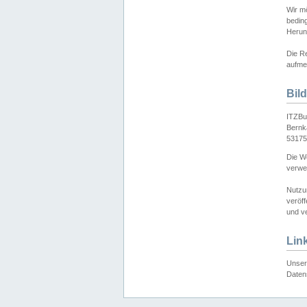
Wir mö
bedin
Herun
Die Re
aufmer
Bil
ITZBu
Bernk
53175
Die We
verwen
Nutzu
veröff
und ve
Lin
Unser 
Daten