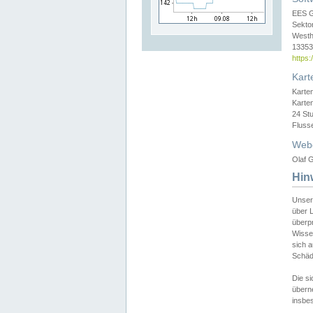
EES 
Sekto
Westh
13353 
https
Kart
Karte
Karte
24 St
Fluss
Web
Olaf G
Hin
Unser
über L
überpr
Wissen
sich a
Schäde
Die si
überne
insbes