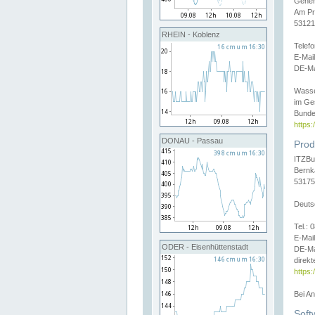
Gener
Am Pr
53121
RHEIN - Koblenz
Telef
E-Mai
DE-Ma
Wasse
im Ge
Bunde
https
DONAU - Passau
Prod
ITZBu
Bernk
53175
Deuts
Tel.:
E-Mail
ODER - Eisenhüttenstadt
DE-Ma
direkt
https:
Bei A
Soft