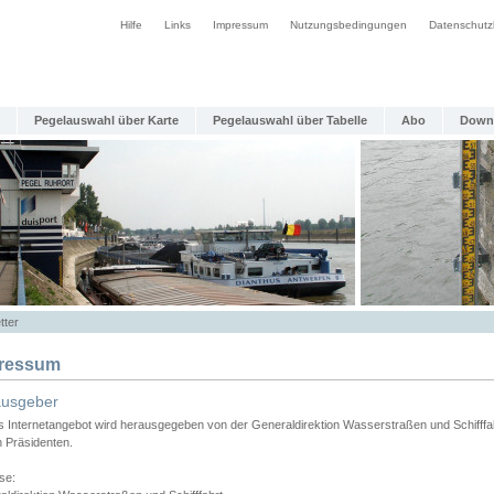
Hilfe
Links
Impressum
Nutzungsbedingungen
Datenschutz
Pegelauswahl über Karte
Pegelauswahl über Tabelle
Abo
Down
tter
ressum
ausgeber
s Internetangebot wird herausgegeben von der Generaldirektion Wasserstraßen und Schifffa
n Präsidenten.
se: