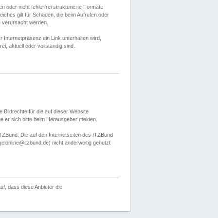
 oder nicht fehlerfrei strukturierte Formate
ches gilt für Schäden, die beim Aufrufen oder
e verursacht werden.
er Internetpräsenz ein Link unterhalten wird,
, aktuell oder vollständig sind.
 Bildrechte für die auf dieser Website
öge er sich bitte beim Herausgeber melden.
TZBund: Die auf den Internetseiten des ITZBund
gelonline@itzbund.de) nicht anderweitig genutzt
f, dass diese Anbieter die