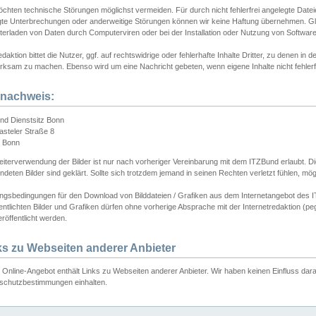
chten technische Störungen möglichst vermeiden. Für durch nicht fehlerfrei angelegte Dateien
gte Unterbrechungen oder anderweitige Störungen können wir keine Haftung übernehmen. Glei
terladen von Daten durch Computerviren oder bei der Installation oder Nutzung von Softwar
daktion bittet die Nutzer, ggf. auf rechtswidrige oder fehlerhafte Inhalte Dritter, zu denen in d
ksam zu machen. Ebenso wird um eine Nachricht gebeten, wenn eigene Inhalte nicht fehlerfrei
dnachweis:
nd Dienstsitz Bonn
asteler Straße 8
 Bonn
iterverwendung der Bilder ist nur nach vorheriger Vereinbarung mit dem ITZBund erlaubt. Die
deten Bilder sind geklärt. Sollte sich trotzdem jemand in seinen Rechten verletzt fühlen, m
ngsbedingungen für den Download von Bilddateien / Grafiken aus dem Internetangebot des I
entlichten Bilder und Grafiken dürfen ohne vorherige Absprache mit der Internetredaktion (pe
röffentlicht werden.
ks zu Webseiten anderer Anbieter
Online-Angebot enthält Links zu Webseiten anderer Anbieter. Wir haben keinen Einfluss darau
schutzbestimmungen einhalten.