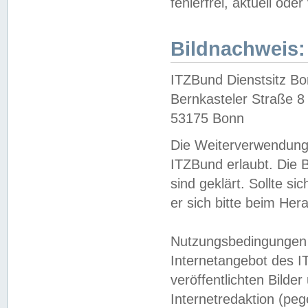
fehlerfrei, aktuell oder
Bildnachweis:
ITZBund Dienstsitz B
Bernkasteler Straße 8
53175 Bonn
Die Weiterverwendung 
ITZBund erlaubt. Die B
sind geklärt. Sollte s
er sich bitte beim He
Nutzungsbedingungen 
Internetangebot des I
veröffentlichten Bilde
Internetredaktion (peg