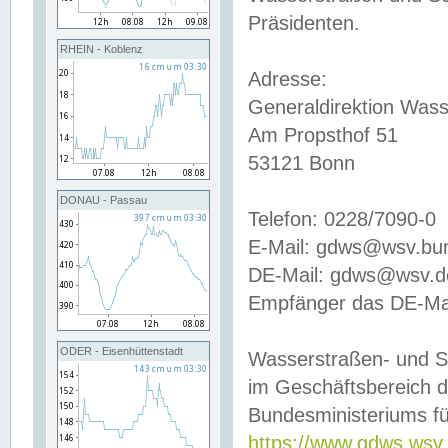
Präsidenten.
RHEIN - Koblenz
Adresse:
Generaldirektion Wass
Am Propsthof 51
53121 Bonn
DONAU - Passau
Telefon: 0228/7090-0
E-Mail: gdws@wsv.bu
DE-Mail: gdws@wsv.de-
Empfänger das DE-Mai
ODER - Eisenhüttenstadt
Wasserstraßen- und S
im Geschäftsbereich 
Bundesministeriums fü
https://www.gdws.wsv