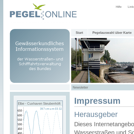
Hilfe
Link
Start
Pegelauswahl über Karte
Newsletter
Impressum
Elbe - Cuxhaven Steubenhöft
Herausgeber
Dieses Internetangebo
Wasserstraßen und Sch