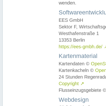
wenden.
Softwareentwickl
EES GmbH
Sektor F, Wirtschafts
Westhafenstraße 1
13353 Berlin
https://ees-gmbh.de/
Kartenmaterial
Kartendaten ©
OpenS
Kartenkacheln ©
Ope
24 Stunden Regenrad
Copyright
↗
Flusseinzugsgebiete 
Webdesign