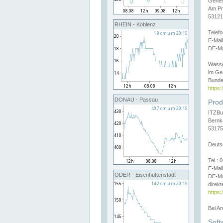
Gener
Am Pr
53121
RHEIN - Koblenz
Telef
E-Mai
DE-Ma
Wasse
im Ge
Bunde
https
DONAU - Passau
Prod
ITZBu
Bernk
53175
Deuts
Tel.:
E-Mail
ODER - Eisenhüttenstadt
DE-Ma
direkt
https:
Bei A
Soft