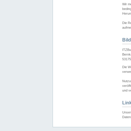
Wir mö
bedin
Herun
Die Re
aufmer
Bil
ITZBu
Bernk
53175
Die We
verwen
Nutzu
veröff
und ve
Lin
Unser 
Daten