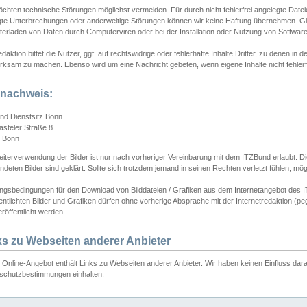
chten technische Störungen möglichst vermeiden. Für durch nicht fehlerfrei angelegte Dateien
gte Unterbrechungen oder anderweitige Störungen können wir keine Haftung übernehmen. Glei
terladen von Daten durch Computerviren oder bei der Installation oder Nutzung von Softwar
daktion bittet die Nutzer, ggf. auf rechtswidrige oder fehlerhafte Inhalte Dritter, zu denen in d
ksam zu machen. Ebenso wird um eine Nachricht gebeten, wenn eigene Inhalte nicht fehlerfrei
dnachweis:
nd Dienstsitz Bonn
asteler Straße 8
 Bonn
iterverwendung der Bilder ist nur nach vorheriger Vereinbarung mit dem ITZBund erlaubt. Die
deten Bilder sind geklärt. Sollte sich trotzdem jemand in seinen Rechten verletzt fühlen, m
ngsbedingungen für den Download von Bilddateien / Grafiken aus dem Internetangebot des I
entlichten Bilder und Grafiken dürfen ohne vorherige Absprache mit der Internetredaktion (pe
röffentlicht werden.
ks zu Webseiten anderer Anbieter
Online-Angebot enthält Links zu Webseiten anderer Anbieter. Wir haben keinen Einfluss darau
schutzbestimmungen einhalten.