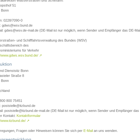
aldirektion Wasserstraßen und Schifffahrt
opsthof 51
 Bonn
on: 0228/7090-0
l: gdws@wsv.bund.de
il: gdws@wsv.de-mail.de (DE-Mail ist nur möglich, wenn Sender und Empfänger das DE-Mail
rstraßen- und Schifffahrtsverwaltung des Bundes (WSV)
schäftsbereich des
sministeriums für Verkehr
://www.gdws.wsv.bund.de/
↗
uktion
nd Dienstsitz Bonn
asteler Straße 8
 Bonn
chland
 0800 800 75451
: poststelle@itzbund.de
il: poststelle@itzbund.de-mail.de (DE-Mail ist nur möglich, wenn Sender und Empfänger das
er Kontakt:
Kontaktformular
//www.itzbund.de/
↗
nregungen, Fragen oder Hinweisen können Sie sich per
E-Mail
an uns wenden.
wareentwicklung