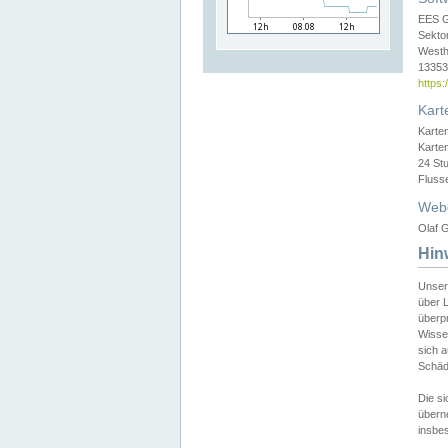
EES 
Sekto
Westh
13353 
https
Kart
Karte
Karte
24 St
Fluss
Web
Olaf G
Hin
Unser
über L
überpr
Wissen
sich a
Schäde
Die si
überne
insbes