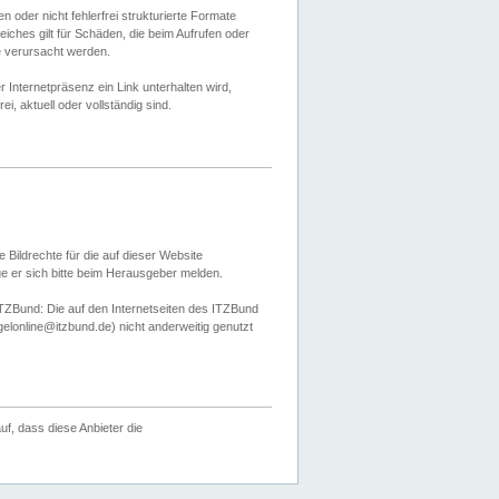
 oder nicht fehlerfrei strukturierte Formate
ches gilt für Schäden, die beim Aufrufen oder
e verursacht werden.
er Internetpräsenz ein Link unterhalten wird,
, aktuell oder vollständig sind.
 Bildrechte für die auf dieser Website
öge er sich bitte beim Herausgeber melden.
TZBund: Die auf den Internetseiten des ITZBund
gelonline@itzbund.de) nicht anderweitig genutzt
f, dass diese Anbieter die