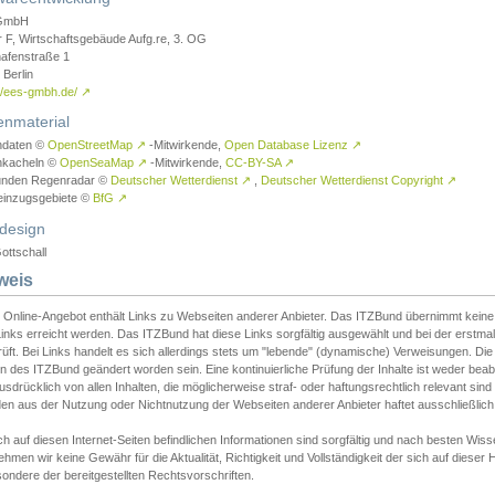
GmbH
r F, Wirtschaftsgebäude Aufg.re, 3. OG
afenstraße 1
Berlin
://ees-gmbh.de/
↗
enmaterial
ndaten ©
OpenStreetMap
↗
-Mitwirkende,
Open Database Lizenz
↗
nkacheln ©
OpenSeaMap
↗
-Mitwirkende,
CC-BY-SA
↗
unden Regenradar ©
Deutscher Wetterdienst
↗
,
Deutscher Wetterdienst Copyright
↗
einzugsgebiete ©
BfG
↗
design
ottschall
weis
 Online-Angebot enthält Links zu Webseiten anderer Anbieter. Das ITZBund übernimmt keine V
inks erreicht werden. Das ITZBund hat diese Links sorgfältig ausgewählt und bei der erstmal
üft. Bei Links handelt es sich allerdings stets um "lebende" (dynamische) Verweisungen. Die
 des ITZBund geändert worden sein. Eine kontinuierliche Prüfung der Inhalte ist weder beab
usdrücklich von allen Inhalten, die möglicherweise straf- oder haftungsrechtlich relevant sin
n aus der Nutzung oder Nichtnutzung der Webseiten anderer Anbieter haftet ausschließlich d
ch auf diesen Internet-Seiten befindlichen Informationen sind sorgfältig und nach besten 
hmen wir keine Gewähr für die Aktualität, Richtigkeit und Vollständigkeit der sich auf diese
ondere der bereitgestellten Rechtsvorschriften.