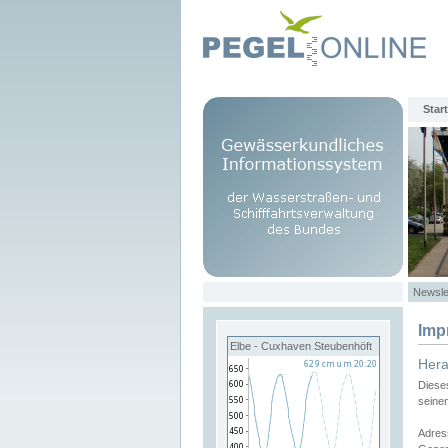
Start
Newsle
Imp
Elbe - Cuxhaven Steubenhöft
Her
Diese
seine
Adres