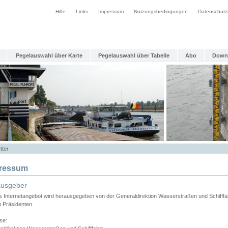
Hilfe
Links
Impressum
Nutzungsbedingungen
Datenschutz
Pegelauswahl über Karte
Pegelauswahl über Tabelle
Abo
Down
tter
ressum
ausgeber
s Internetangebot wird herausgegeben von der Generaldirektion Wasserstraßen und Schifffa
n Präsidenten.
se: