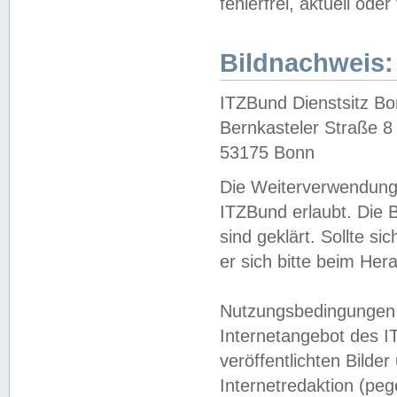
fehlerfrei, aktuell oder
Bildnachweis:
ITZBund Dienstsitz B
Bernkasteler Straße 8
53175 Bonn
Die Weiterverwendung 
ITZBund erlaubt. Die B
sind geklärt. Sollte s
er sich bitte beim He
Nutzungsbedingungen 
Internetangebot des I
veröffentlichten Bilde
Internetredaktion (peg