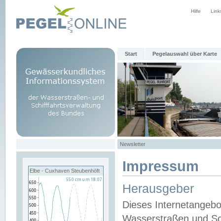
Hilfe
Link
Start
Pegelauswahl über Karte
Newsletter
Impressum
Elbe - Cuxhaven Steubenhöft
Herausgeber
Dieses Internetangebo
Wasserstraßen und Sch