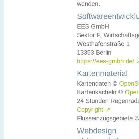
wenden.
Softwareentwickl
EES GmbH
Sektor F, Wirtschafts
Westhafenstraße 1
13353 Berlin
https://ees-gmbh.de/
Kartenmaterial
Kartendaten ©
OpenS
Kartenkacheln ©
Ope
24 Stunden Regenrad
Copyright
↗
Flusseinzugsgebiete 
Webdesign