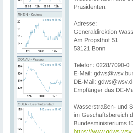
Präsidenten.
RHEIN - Koblenz
Adresse:
Generaldirektion Wass
Am Propsthof 51
53121 Bonn
DONAU - Passau
Telefon: 0228/7090-0
E-Mail: gdws@wsv.bu
DE-Mail: gdws@wsv.de-
Empfänger das DE-Mai
ODER - Eisenhüttenstadt
Wasserstraßen- und S
im Geschäftsbereich 
Bundesministeriums fü
https://www.gdws.wsv