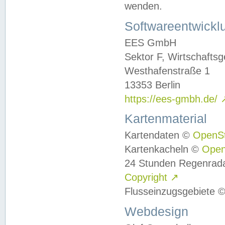
wenden.
Softwareentwickl
EES GmbH
Sektor F, Wirtschafts
Westhafenstraße 1
13353 Berlin
https://ees-gmbh.de/
Kartenmaterial
Kartendaten ©
OpenS
Kartenkacheln ©
Ope
24 Stunden Regenrad
Copyright
↗
Flusseinzugsgebiete 
Webdesign