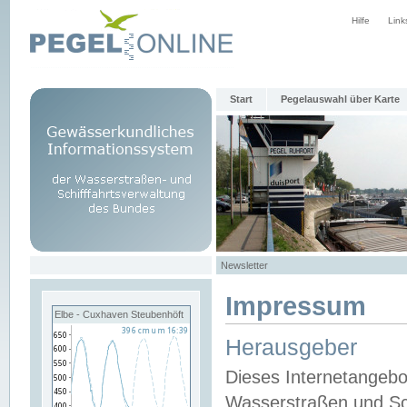
Hilfe
Link
Start
Pegelauswahl über Karte
Newsletter
Impressum
Elbe - Cuxhaven Steubenhöft
Herausgeber
Dieses Internetangebo
Wasserstraßen und Sch