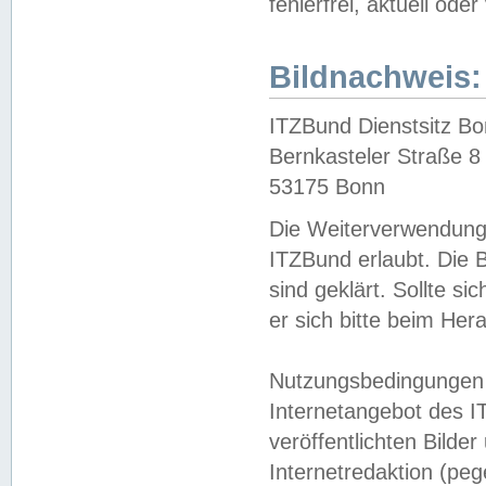
fehlerfrei, aktuell oder
Bildnachweis:
ITZBund Dienstsitz B
Bernkasteler Straße 8
53175 Bonn
Die Weiterverwendung 
ITZBund erlaubt. Die B
sind geklärt. Sollte s
er sich bitte beim He
Nutzungsbedingungen 
Internetangebot des I
veröffentlichten Bilde
Internetredaktion (peg