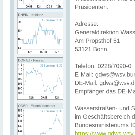
Präsidenten.
RHEIN - Koblenz
Adresse:
Generaldirektion Wass
Am Propsthof 51
53121 Bonn
DONAU - Passau
Telefon: 0228/7090-0
E-Mail: gdws@wsv.bu
DE-Mail: gdws@wsv.de-
Empfänger das DE-Mai
ODER - Eisenhüttenstadt
Wasserstraßen- und S
im Geschäftsbereich 
Bundesministeriums fü
https://www.gdws.wsv