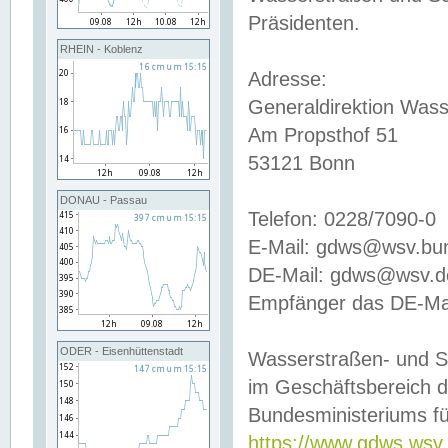
Präsidenten.
RHEIN - Koblenz
Adresse:
Generaldirektion Wass
Am Propsthof 51
53121 Bonn
DONAU - Passau
Telefon: 0228/7090-0
E-Mail: gdws@wsv.bu
DE-Mail: gdws@wsv.de-
Empfänger das DE-Mai
ODER - Eisenhüttenstadt
Wasserstraßen- und S
im Geschäftsbereich 
Bundesministeriums fü
https://www.gdws.wsv