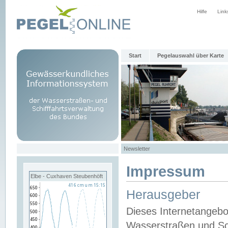
Hilfe
Link
Start
Pegelauswahl über Karte
Newsletter
Impressum
Elbe - Cuxhaven Steubenhöft
Herausgeber
Dieses Internetangebo
Wasserstraßen und Sch