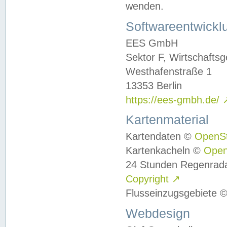
wenden.
Softwareentwickl
EES GmbH
Sektor F, Wirtschafts
Westhafenstraße 1
13353 Berlin
https://ees-gmbh.de/
Kartenmaterial
Kartendaten ©
OpenS
Kartenkacheln ©
Ope
24 Stunden Regenrad
Copyright
↗
Flusseinzugsgebiete 
Webdesign