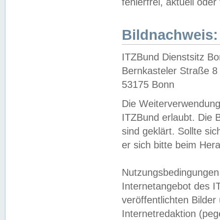
fehlerfrei, aktuell oder
Bildnachweis:
ITZBund Dienstsitz B
Bernkasteler Straße 8
53175 Bonn
Die Weiterverwendung 
ITZBund erlaubt. Die B
sind geklärt. Sollte s
er sich bitte beim He
Nutzungsbedingungen 
Internetangebot des I
veröffentlichten Bilde
Internetredaktion (peg