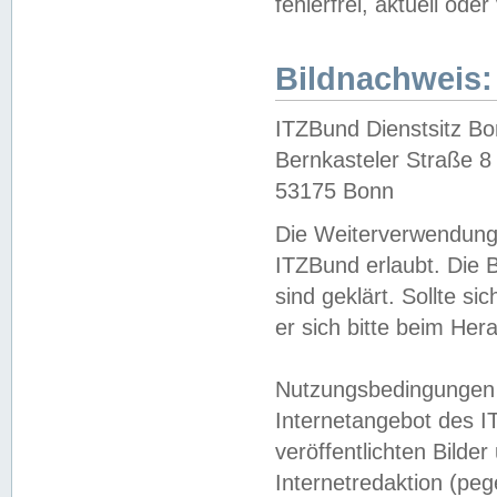
fehlerfrei, aktuell oder
Bildnachweis:
ITZBund Dienstsitz B
Bernkasteler Straße 8
53175 Bonn
Die Weiterverwendung 
ITZBund erlaubt. Die B
sind geklärt. Sollte s
er sich bitte beim He
Nutzungsbedingungen 
Internetangebot des I
veröffentlichten Bilde
Internetredaktion (peg