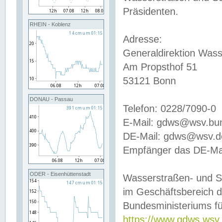
Präsidenten.
RHEIN - Koblenz
Adresse:
Generaldirektion Wass
Am Propsthof 51
53121 Bonn
DONAU - Passau
Telefon: 0228/7090-0
E-Mail: gdws@wsv.bu
DE-Mail: gdws@wsv.de-
Empfänger das DE-Mai
ODER - Eisenhüttenstadt
Wasserstraßen- und S
im Geschäftsbereich 
Bundesministeriums fü
https://www.gdws.wsv