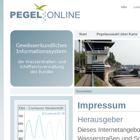
Hilfe
Link
Start
Pegelauswahl über Karte
Newsletter
Impressum
Elbe - Cuxhaven Steubenhöft
Herausgeber
Dieses Internetangebo
Wasserstraßen und Sch