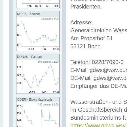
Präsidenten.
RHEIN - Koblenz
Adresse:
Generaldirektion Wass
Am Propsthof 51
53121 Bonn
DONAU - Passau
Telefon: 0228/7090-0
E-Mail: gdws@wsv.bu
DE-Mail: gdws@wsv.de-
Empfänger das DE-Mai
ODER - Eisenhüttenstadt
Wasserstraßen- und S
im Geschäftsbereich 
Bundesministeriums fü
https://www.gdws.wsv