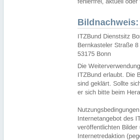
fehlerfrei, aktuell oder
Bildnachweis:
ITZBund Dienstsitz B
Bernkasteler Straße 8
53175 Bonn
Die Weiterverwendung 
ITZBund erlaubt. Die B
sind geklärt. Sollte s
er sich bitte beim He
Nutzungsbedingungen 
Internetangebot des I
veröffentlichten Bilde
Internetredaktion (peg