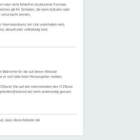
 oder nicht fehlerfrei strukturierte Formate
ches gilt für Schäden, die beim Aufrufen oder
e verursacht werden.
er Internetpräsenz ein Link unterhalten wird,
, aktuell oder vollständig sind.
 Bildrechte für die auf dieser Website
öge er sich bitte beim Herausgeber melden.
TZBund: Die auf den Internetseiten des ITZBund
gelonline@itzbund.de) nicht anderweitig genutzt
f, dass diese Anbieter die