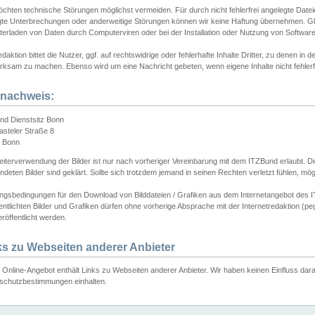
chten technische Störungen möglichst vermeiden. Für durch nicht fehlerfrei angelegte Dateien
gte Unterbrechungen oder anderweitige Störungen können wir keine Haftung übernehmen. Glei
terladen von Daten durch Computerviren oder bei der Installation oder Nutzung von Softwar
daktion bittet die Nutzer, ggf. auf rechtswidrige oder fehlerhafte Inhalte Dritter, zu denen in d
ksam zu machen. Ebenso wird um eine Nachricht gebeten, wenn eigene Inhalte nicht fehlerfrei
dnachweis:
nd Dienstsitz Bonn
asteler Straße 8
 Bonn
iterverwendung der Bilder ist nur nach vorheriger Vereinbarung mit dem ITZBund erlaubt. Die
deten Bilder sind geklärt. Sollte sich trotzdem jemand in seinen Rechten verletzt fühlen, m
ngsbedingungen für den Download von Bilddateien / Grafiken aus dem Internetangebot des I
entlichten Bilder und Grafiken dürfen ohne vorherige Absprache mit der Internetredaktion (pe
röffentlicht werden.
ks zu Webseiten anderer Anbieter
Online-Angebot enthält Links zu Webseiten anderer Anbieter. Wir haben keinen Einfluss darau
schutzbestimmungen einhalten.