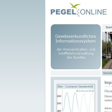
Start
Newsle
Imp
Elbe - Cuxhaven Steubenhöft
Her
Diese
seine
Adres