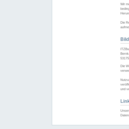
Wir mö
bedin
Herun
Die Re
aufmer
Bil
ITZBu
Bernk
53175
Die We
verwen
Nutzu
veröff
und ve
Lin
Unser 
Daten