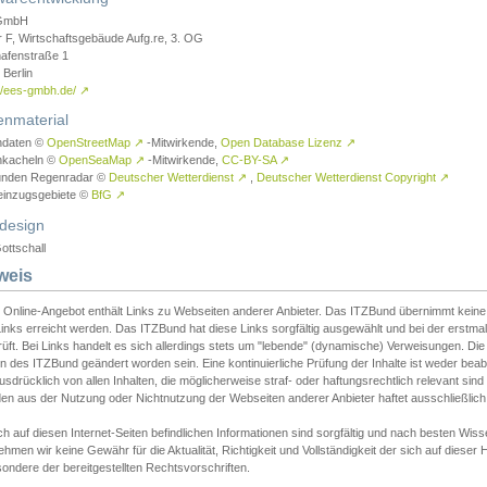
GmbH
r F, Wirtschaftsgebäude Aufg.re, 3. OG
afenstraße 1
Berlin
://ees-gmbh.de/
↗
enmaterial
ndaten ©
OpenStreetMap
↗
-Mitwirkende,
Open Database Lizenz
↗
nkacheln ©
OpenSeaMap
↗
-Mitwirkende,
CC-BY-SA
↗
unden Regenradar ©
Deutscher Wetterdienst
↗
,
Deutscher Wetterdienst Copyright
↗
einzugsgebiete ©
BfG
↗
design
ottschall
weis
 Online-Angebot enthält Links zu Webseiten anderer Anbieter. Das ITZBund übernimmt keine V
inks erreicht werden. Das ITZBund hat diese Links sorgfältig ausgewählt und bei der erstmal
üft. Bei Links handelt es sich allerdings stets um "lebende" (dynamische) Verweisungen. Die
 des ITZBund geändert worden sein. Eine kontinuierliche Prüfung der Inhalte ist weder beab
usdrücklich von allen Inhalten, die möglicherweise straf- oder haftungsrechtlich relevant sin
n aus der Nutzung oder Nichtnutzung der Webseiten anderer Anbieter haftet ausschließlich d
ch auf diesen Internet-Seiten befindlichen Informationen sind sorgfältig und nach besten 
hmen wir keine Gewähr für die Aktualität, Richtigkeit und Vollständigkeit der sich auf diese
ondere der bereitgestellten Rechtsvorschriften.