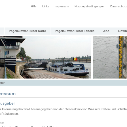
Hilfe
Links
Impressum
Nutzungsbedingungen
Datenschutz
Pegelauswahl über Karte
Pegelauswahl über Tabelle
Abo
Down
tter
ressum
ausgeber
s Internetangebot wird herausgegeben von der Generaldirektion Wasserstraßen und Schifffa
n Präsidenten.
se: