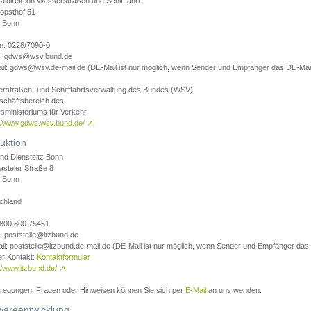
aldirektion Wasserstraßen und Schifffahrt
opsthof 51
 Bonn
on: 0228/7090-0
l: gdws@wsv.bund.de
il: gdws@wsv.de-mail.de (DE-Mail ist nur möglich, wenn Sender und Empfänger das DE-Mail
rstraßen- und Schifffahrtsverwaltung des Bundes (WSV)
schäftsbereich des
sministeriums für Verkehr
://www.gdws.wsv.bund.de/
↗
uktion
nd Dienstsitz Bonn
asteler Straße 8
 Bonn
chland
 0800 800 75451
: poststelle@itzbund.de
il: poststelle@itzbund.de-mail.de (DE-Mail ist nur möglich, wenn Sender und Empfänger das
er Kontakt:
Kontaktformular
//www.itzbund.de/
↗
nregungen, Fragen oder Hinweisen können Sie sich per
E-Mail
an uns wenden.
wareentwicklung