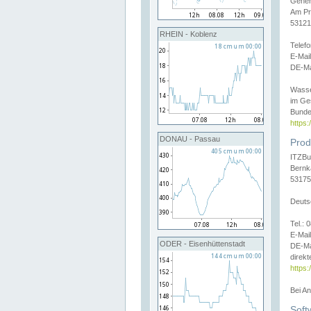
Gener
Am Pr
53121
RHEIN - Koblenz
Telef
E-Mai
DE-Ma
Wasse
im Ge
Bunde
https
DONAU - Passau
Prod
ITZBu
Bernk
53175
Deuts
Tel.:
E-Mail
ODER - Eisenhüttenstadt
DE-Ma
direkt
https:
Bei A
Soft