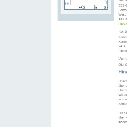
EES 
Sekto
Westh
13353 
https
Kart
Karte
Karte
24 St
Fluss
Web
Olaf G
Hin
Unser
über L
überpr
Wissen
sich a
Schäde
Die si
überne
insbes