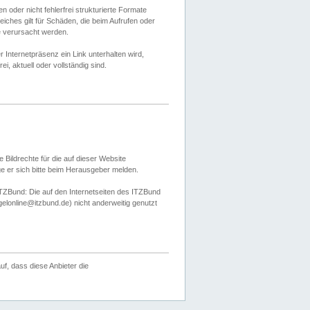
 oder nicht fehlerfrei strukturierte Formate
ches gilt für Schäden, die beim Aufrufen oder
e verursacht werden.
er Internetpräsenz ein Link unterhalten wird,
, aktuell oder vollständig sind.
 Bildrechte für die auf dieser Website
öge er sich bitte beim Herausgeber melden.
TZBund: Die auf den Internetseiten des ITZBund
gelonline@itzbund.de) nicht anderweitig genutzt
f, dass diese Anbieter die