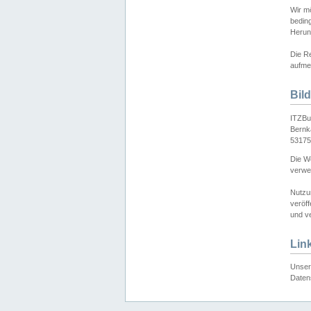
Wir mö
bedin
Herun
Die Re
aufmer
Bil
ITZBu
Bernk
53175
Die We
verwen
Nutzu
veröff
und ve
Lin
Unser 
Daten