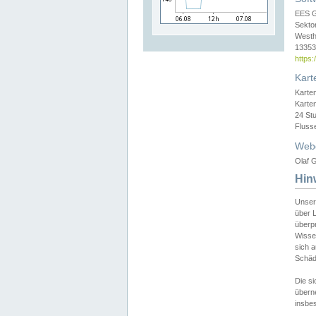
EES 
Sekto
Westh
13353 
https
Kart
Karte
Karte
24 St
Fluss
Web
Olaf G
Hin
Unser
über L
überpr
Wissen
sich a
Schäde
Die si
überne
insbes