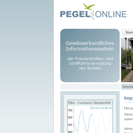
Start
Newsle
Imp
Elbe - Cuxhaven Steubenhöft
Her
Diese
seine
Adres