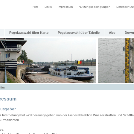
Hilfe
Links
Impressum
Nutzungsbedingungen
Datenschutz
Pegelauswahl über Karte
Pegelauswahl über Tabelle
Abo
Down
tter
ressum
ausgeber
s Internetangebot wird herausgegeben von der Generaldirektion Wasserstraßen und Schifffa
n Präsidenten.
se: