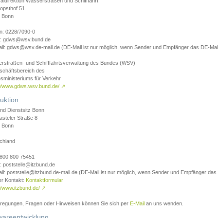
aldirektion Wasserstraßen und Schifffahrt
opsthof 51
 Bonn
on: 0228/7090-0
l: gdws@wsv.bund.de
il: gdws@wsv.de-mail.de (DE-Mail ist nur möglich, wenn Sender und Empfänger das DE-Mail
rstraßen- und Schifffahrtsverwaltung des Bundes (WSV)
schäftsbereich des
sministeriums für Verkehr
://www.gdws.wsv.bund.de/
↗
uktion
nd Dienstsitz Bonn
asteler Straße 8
 Bonn
chland
 0800 800 75451
: poststelle@itzbund.de
il: poststelle@itzbund.de-mail.de (DE-Mail ist nur möglich, wenn Sender und Empfänger das
er Kontakt:
Kontaktformular
//www.itzbund.de/
↗
nregungen, Fragen oder Hinweisen können Sie sich per
E-Mail
an uns wenden.
wareentwicklung