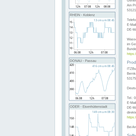
Gener
Am Pr
53121
RHEIN - Koblenz
Telef
E-Mai
DE-Ma
Wasse
im Ge
Bunde
https
DONAU - Passau
Prod
ITZBu
Bernk
53175
Deuts
Tel.:
E-Mail
ODER - Eisenhüttenstadt
DE-Ma
direkt
https:
Bei A
Soft