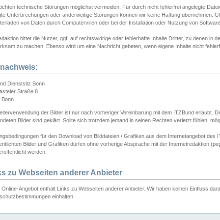
chten technische Störungen möglichst vermeiden. Für durch nicht fehlerfrei angelegte Dateien
gte Unterbrechungen oder anderweitige Störungen können wir keine Haftung übernehmen. Glei
terladen von Daten durch Computerviren oder bei der Installation oder Nutzung von Softwar
daktion bittet die Nutzer, ggf. auf rechtswidrige oder fehlerhafte Inhalte Dritter, zu denen in d
ksam zu machen. Ebenso wird um eine Nachricht gebeten, wenn eigene Inhalte nicht fehlerfrei
dnachweis:
nd Dienstsitz Bonn
asteler Straße 8
 Bonn
iterverwendung der Bilder ist nur nach vorheriger Vereinbarung mit dem ITZBund erlaubt. Die
deten Bilder sind geklärt. Sollte sich trotzdem jemand in seinen Rechten verletzt fühlen, m
ngsbedingungen für den Download von Bilddateien / Grafiken aus dem Internetangebot des I
entlichten Bilder und Grafiken dürfen ohne vorherige Absprache mit der Internetredaktion (pe
röffentlicht werden.
ks zu Webseiten anderer Anbieter
Online-Angebot enthält Links zu Webseiten anderer Anbieter. Wir haben keinen Einfluss darau
schutzbestimmungen einhalten.