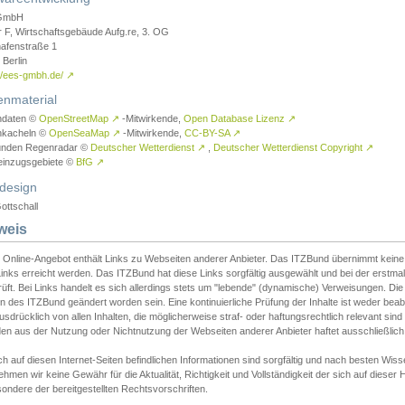
GmbH
r F, Wirtschaftsgebäude Aufg.re, 3. OG
afenstraße 1
Berlin
://ees-gmbh.de/
↗
enmaterial
ndaten ©
OpenStreetMap
↗
-Mitwirkende,
Open Database Lizenz
↗
nkacheln ©
OpenSeaMap
↗
-Mitwirkende,
CC-BY-SA
↗
unden Regenradar ©
Deutscher Wetterdienst
↗
,
Deutscher Wetterdienst Copyright
↗
einzugsgebiete ©
BfG
↗
design
ottschall
weis
 Online-Angebot enthält Links zu Webseiten anderer Anbieter. Das ITZBund übernimmt keine V
inks erreicht werden. Das ITZBund hat diese Links sorgfältig ausgewählt und bei der erstmal
üft. Bei Links handelt es sich allerdings stets um "lebende" (dynamische) Verweisungen. Die
 des ITZBund geändert worden sein. Eine kontinuierliche Prüfung der Inhalte ist weder beab
usdrücklich von allen Inhalten, die möglicherweise straf- oder haftungsrechtlich relevant sin
n aus der Nutzung oder Nichtnutzung der Webseiten anderer Anbieter haftet ausschließlich d
ch auf diesen Internet-Seiten befindlichen Informationen sind sorgfältig und nach besten 
hmen wir keine Gewähr für die Aktualität, Richtigkeit und Vollständigkeit der sich auf diese
ondere der bereitgestellten Rechtsvorschriften.