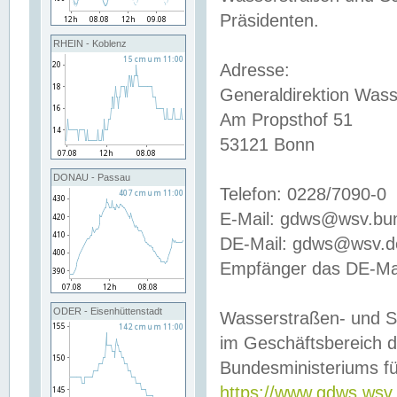
Präsidenten.
RHEIN - Koblenz
Adresse:
Generaldirektion Wass
Am Propsthof 51
53121 Bonn
DONAU - Passau
Telefon: 0228/7090-0
E-Mail: gdws@wsv.bu
DE-Mail: gdws@wsv.de-
Empfänger das DE-Mai
ODER - Eisenhüttenstadt
Wasserstraßen- und S
im Geschäftsbereich 
Bundesministeriums fü
https://www.gdws.wsv