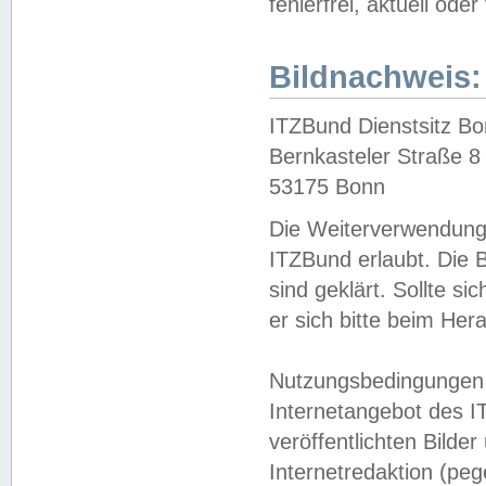
fehlerfrei, aktuell oder
Bildnachweis:
ITZBund Dienstsitz B
Bernkasteler Straße 8
53175 Bonn
Die Weiterverwendung 
ITZBund erlaubt. Die B
sind geklärt. Sollte s
er sich bitte beim He
Nutzungsbedingungen 
Internetangebot des I
veröffentlichten Bilde
Internetredaktion (peg