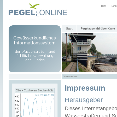
Hilfe
Link
Start
Pegelauswahl über Karte
Newsletter
Impressum
Elbe - Cuxhaven Steubenhöft
Herausgeber
Dieses Internetangebo
Wasserstraßen und Sch