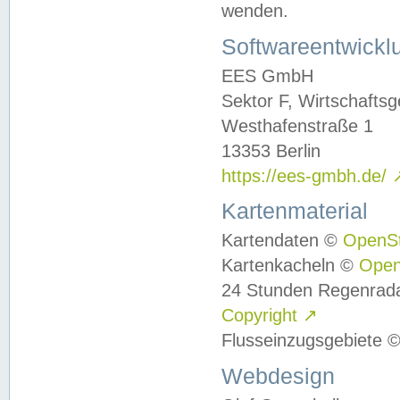
wenden.
Softwareentwickl
EES GmbH
Sektor F, Wirtschafts
Westhafenstraße 1
13353 Berlin
https://ees-gmbh.de/
Kartenmaterial
Kartendaten ©
OpenS
Kartenkacheln ©
Ope
24 Stunden Regenrad
Copyright
↗
Flusseinzugsgebiete 
Webdesign