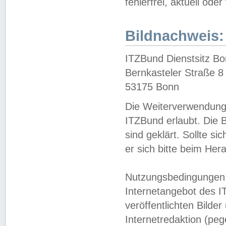
fehlerfrei, aktuell oder
Bildnachweis:
ITZBund Dienstsitz B
Bernkasteler Straße 8
53175 Bonn
Die Weiterverwendung 
ITZBund erlaubt. Die B
sind geklärt. Sollte s
er sich bitte beim He
Nutzungsbedingungen 
Internetangebot des I
veröffentlichten Bilde
Internetredaktion (peg