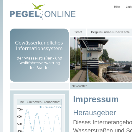
Hilfe
Link
Start
Pegelauswahl über Karte
Newsletter
Impressum
Elbe - Cuxhaven Steubenhöft
Herausgeber
Dieses Internetangebo
Wasserstraßen und Sch