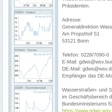
Präsidenten.
RHEIN - Koblenz
Adresse:
Generaldirektion Wass
Am Propsthof 51
53121 Bonn
DONAU - Passau
Telefon: 0228/7090-0
E-Mail: gdws@wsv.bu
DE-Mail: gdws@wsv.de-
Empfänger das DE-Mai
ODER - Eisenhüttenstadt
Wasserstraßen- und S
im Geschäftsbereich 
Bundesministeriums fü
https://www.gdws.wsv