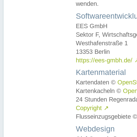
wenden.
Softwareentwickl
EES GmbH
Sektor F, Wirtschafts
Westhafenstraße 1
13353 Berlin
https://ees-gmbh.de/
Kartenmaterial
Kartendaten ©
OpenS
Kartenkacheln ©
Ope
24 Stunden Regenrad
Copyright
↗
Flusseinzugsgebiete 
Webdesign