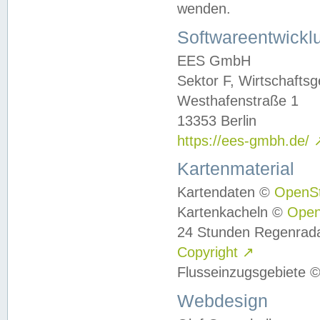
wenden.
Softwareentwickl
EES GmbH
Sektor F, Wirtschafts
Westhafenstraße 1
13353 Berlin
https://ees-gmbh.de/
Kartenmaterial
Kartendaten ©
OpenS
Kartenkacheln ©
Ope
24 Stunden Regenrad
Copyright
↗
Flusseinzugsgebiete 
Webdesign