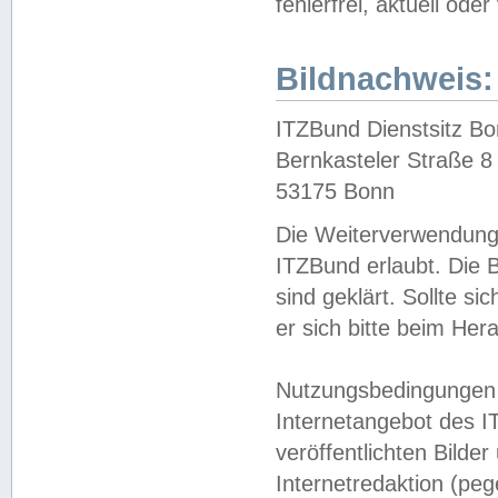
fehlerfrei, aktuell oder
Bildnachweis:
ITZBund Dienstsitz B
Bernkasteler Straße 8
53175 Bonn
Die Weiterverwendung 
ITZBund erlaubt. Die B
sind geklärt. Sollte s
er sich bitte beim He
Nutzungsbedingungen 
Internetangebot des I
veröffentlichten Bilde
Internetredaktion (peg