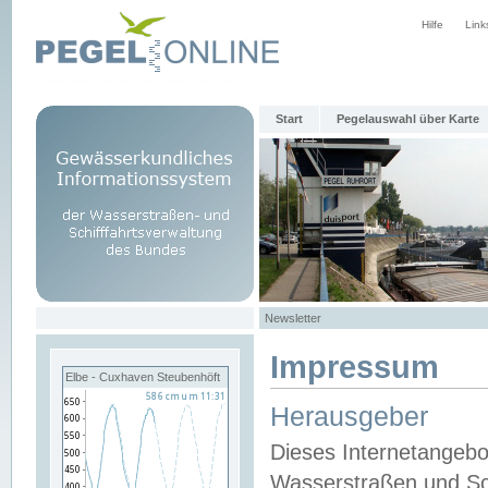
Hilfe
Link
Start
Pegelauswahl über Karte
Newsletter
Impressum
Elbe - Cuxhaven Steubenhöft
Herausgeber
Dieses Internetangebo
Wasserstraßen und Sch