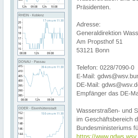
Präsidenten.
RHEIN - Koblenz
Adresse:
Generaldirektion Wass
Am Propsthof 51
53121 Bonn
DONAU - Passau
Telefon: 0228/7090-0
E-Mail: gdws@wsv.bu
DE-Mail: gdws@wsv.de-
Empfänger das DE-Mai
ODER - Eisenhüttenstadt
Wasserstraßen- und S
im Geschäftsbereich 
Bundesministeriums fü
https://www.gdws.wsv