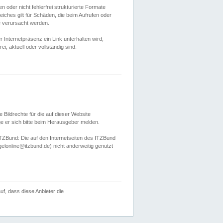
 oder nicht fehlerfrei strukturierte Formate
ches gilt für Schäden, die beim Aufrufen oder
e verursacht werden.
er Internetpräsenz ein Link unterhalten wird,
, aktuell oder vollständig sind.
 Bildrechte für die auf dieser Website
öge er sich bitte beim Herausgeber melden.
TZBund: Die auf den Internetseiten des ITZBund
gelonline@itzbund.de) nicht anderweitig genutzt
f, dass diese Anbieter die