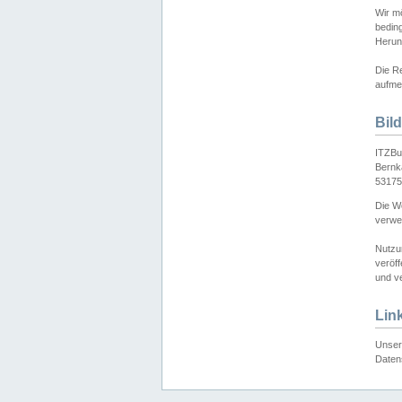
Wir mö
bedin
Herun
Die Re
aufmer
Bil
ITZBu
Bernk
53175
Die We
verwen
Nutzu
veröff
und ve
Lin
Unser 
Daten