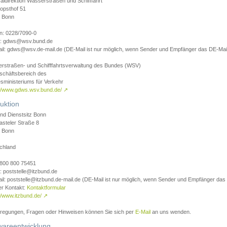
aldirektion Wasserstraßen und Schifffahrt
opsthof 51
 Bonn
on: 0228/7090-0
l: gdws@wsv.bund.de
il: gdws@wsv.de-mail.de (DE-Mail ist nur möglich, wenn Sender und Empfänger das DE-Mail
rstraßen- und Schifffahrtsverwaltung des Bundes (WSV)
schäftsbereich des
sministeriums für Verkehr
://www.gdws.wsv.bund.de/
↗
uktion
nd Dienstsitz Bonn
asteler Straße 8
 Bonn
chland
 0800 800 75451
: poststelle@itzbund.de
il: poststelle@itzbund.de-mail.de (DE-Mail ist nur möglich, wenn Sender und Empfänger das
er Kontakt:
Kontaktformular
//www.itzbund.de/
↗
nregungen, Fragen oder Hinweisen können Sie sich per
E-Mail
an uns wenden.
wareentwicklung