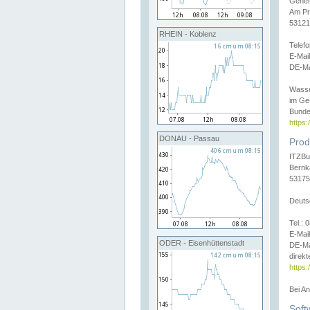
Gener
Am Pr
53121
RHEIN - Koblenz
Telef
E-Mai
DE-Ma
Wasse
im Ge
Bunde
https
DONAU - Passau
Prod
ITZBu
Bernk
53175
Deuts
Tel.:
E-Mail
ODER - Eisenhüttenstadt
DE-Ma
direkt
https:
Bei A
Soft