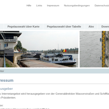
Hilfe
Links
Impressum
Nutzungsbedingungen
Datenschutz
Pegelauswahl über Karte
Pegelauswahl über Tabelle
Abo
Down
tter
ressum
ausgeber
s Internetangebot wird herausgegeben von der Generaldirektion Wasserstraßen und Schifffa
n Präsidenten.
se: