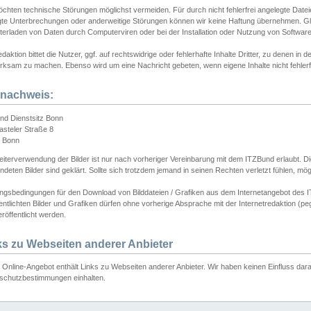
chten technische Störungen möglichst vermeiden. Für durch nicht fehlerfrei angelegte Dateien
gte Unterbrechungen oder anderweitige Störungen können wir keine Haftung übernehmen. Glei
terladen von Daten durch Computerviren oder bei der Installation oder Nutzung von Softwar
daktion bittet die Nutzer, ggf. auf rechtswidrige oder fehlerhafte Inhalte Dritter, zu denen in d
ksam zu machen. Ebenso wird um eine Nachricht gebeten, wenn eigene Inhalte nicht fehlerfrei
dnachweis:
nd Dienstsitz Bonn
asteler Straße 8
 Bonn
iterverwendung der Bilder ist nur nach vorheriger Vereinbarung mit dem ITZBund erlaubt. Die
deten Bilder sind geklärt. Sollte sich trotzdem jemand in seinen Rechten verletzt fühlen, m
ngsbedingungen für den Download von Bilddateien / Grafiken aus dem Internetangebot des I
entlichten Bilder und Grafiken dürfen ohne vorherige Absprache mit der Internetredaktion (pe
röffentlicht werden.
ks zu Webseiten anderer Anbieter
Online-Angebot enthält Links zu Webseiten anderer Anbieter. Wir haben keinen Einfluss darau
schutzbestimmungen einhalten.