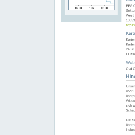
EES 
Sekto
Westh
13353 
https
Kart
Karte
Karte
24 St
Fluss
Web
Olaf G
Hin
Unser
über L
überpr
Wissen
sich a
Schäde
Die si
überne
insbes