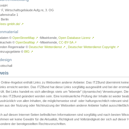
GmbH
r F, Wirtschaftsgebäude Aufg.re, 3. OG
afenstraße 1
Berlin
://ees-gmbh.de/
↗
enmaterial
ndaten ©
OpenStreetMap
↗
-Mitwirkende,
Open Database Lizenz
↗
nkacheln ©
OpenSeaMap
↗
-Mitwirkende,
CC-BY-SA
↗
unden Regenradar ©
Deutscher Wetterdienst
↗
,
Deutscher Wetterdienst Copyright
↗
einzugsgebiete ©
BfG
↗
design
ottschall
weis
 Online-Angebot enthält Links zu Webseiten anderer Anbieter. Das ITZBund übernimmt keine V
inks erreicht werden. Das ITZBund hat diese Links sorgfältig ausgewählt und bei der erstmal
üft. Bei Links handelt es sich allerdings stets um "lebende" (dynamische) Verweisungen. Die
 des ITZBund geändert worden sein. Eine kontinuierliche Prüfung der Inhalte ist weder beab
usdrücklich von allen Inhalten, die möglicherweise straf- oder haftungsrechtlich relevant sin
n aus der Nutzung oder Nichtnutzung der Webseiten anderer Anbieter haftet ausschließlich d
ch auf diesen Internet-Seiten befindlichen Informationen sind sorgfältig und nach besten 
hmen wir keine Gewähr für die Aktualität, Richtigkeit und Vollständigkeit der sich auf diese
ondere der bereitgestellten Rechtsvorschriften.