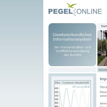
Start
Newsle
Imp
Elbe - Cuxhaven Steubenhöft
Her
Diese
seine
Adres