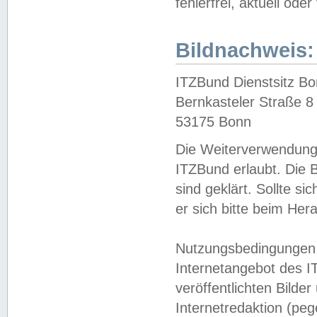
fehlerfrei, aktuell oder
Bildnachweis:
ITZBund Dienstsitz B
Bernkasteler Straße 8
53175 Bonn
Die Weiterverwendung 
ITZBund erlaubt. Die B
sind geklärt. Sollte s
er sich bitte beim He
Nutzungsbedingungen 
Internetangebot des I
veröffentlichten Bilde
Internetredaktion (peg