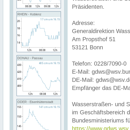
Präsidenten.
RHEIN - Koblenz
Adresse:
Generaldirektion Wass
Am Propsthof 51
53121 Bonn
DONAU - Passau
Telefon: 0228/7090-0
E-Mail: gdws@wsv.bu
DE-Mail: gdws@wsv.de-
Empfänger das DE-Mai
ODER - Eisenhüttenstadt
Wasserstraßen- und S
im Geschäftsbereich 
Bundesministeriums fü
https://www.gdws.wsv