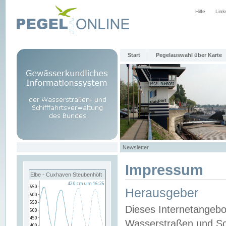
Hilfe
Link
Start
Pegelauswahl über Karte
Newsletter
Impressum
Elbe - Cuxhaven Steubenhöft
Herausgeber
Dieses Internetangebo
Wasserstraßen und Sch