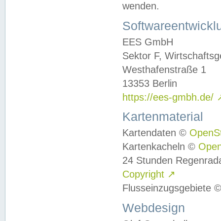
wenden.
Softwareentwickl
EES GmbH
Sektor F, Wirtschafts
Westhafenstraße 1
13353 Berlin
https://ees-gmbh.de/
Kartenmaterial
Kartendaten ©
OpenS
Kartenkacheln ©
Ope
24 Stunden Regenrad
Copyright
↗
Flusseinzugsgebiete 
Webdesign