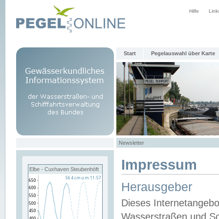
Hilfe
Link
Start
Pegelauswahl über Karte
Newsletter
Impressum
Elbe - Cuxhaven Steubenhöft
Herausgeber
Dieses Internetangebo
Wasserstraßen und Sch