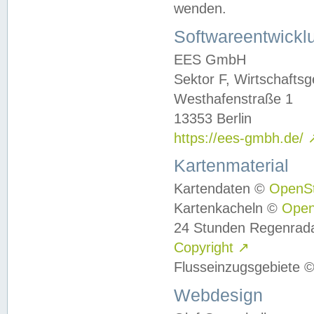
wenden.
Softwareentwickl
EES GmbH
Sektor F, Wirtschafts
Westhafenstraße 1
13353 Berlin
https://ees-gmbh.de/
Kartenmaterial
Kartendaten ©
OpenS
Kartenkacheln ©
Ope
24 Stunden Regenrad
Copyright
↗
Flusseinzugsgebiete 
Webdesign