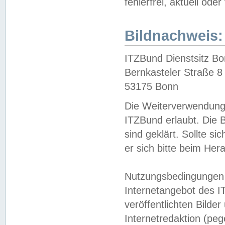
fehlerfrei, aktuell oder
Bildnachweis:
ITZBund Dienstsitz B
Bernkasteler Straße 8
53175 Bonn
Die Weiterverwendung 
ITZBund erlaubt. Die B
sind geklärt. Sollte s
er sich bitte beim He
Nutzungsbedingungen 
Internetangebot des I
veröffentlichten Bilde
Internetredaktion (peg