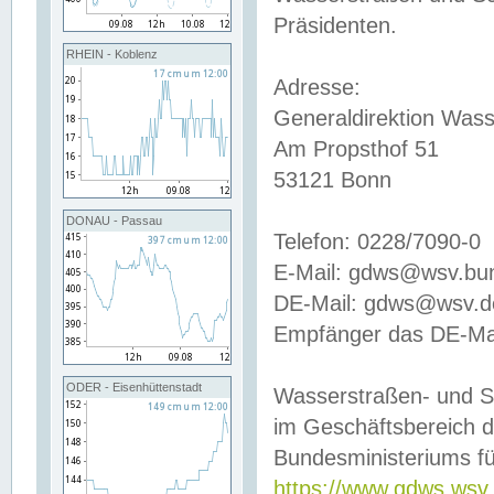
Präsidenten.
RHEIN - Koblenz
Adresse:
Generaldirektion Wass
Am Propsthof 51
53121 Bonn
DONAU - Passau
Telefon: 0228/7090-0
E-Mail: gdws@wsv.bu
DE-Mail: gdws@wsv.de-
Empfänger das DE-Mai
ODER - Eisenhüttenstadt
Wasserstraßen- und S
im Geschäftsbereich 
Bundesministeriums fü
https://www.gdws.wsv