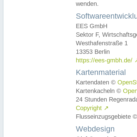
wenden.
Softwareentwickl
EES GmbH
Sektor F, Wirtschafts
Westhafenstraße 1
13353 Berlin
https://ees-gmbh.de/
Kartenmaterial
Kartendaten ©
OpenS
Kartenkacheln ©
Ope
24 Stunden Regenrad
Copyright
↗
Flusseinzugsgebiete 
Webdesign