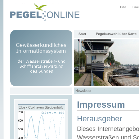
Hilfe
Link
Start
Pegelauswahl über Karte
Newsletter
Impressum
Elbe - Cuxhaven Steubenhöft
Herausgeber
Dieses Internetangebo
Wasserstraßen und Sch