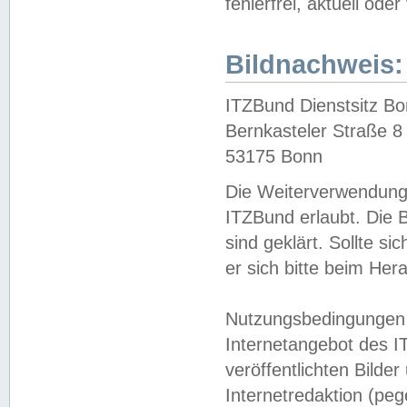
fehlerfrei, aktuell oder
Bildnachweis:
ITZBund Dienstsitz B
Bernkasteler Straße 8
53175 Bonn
Die Weiterverwendung 
ITZBund erlaubt. Die B
sind geklärt. Sollte s
er sich bitte beim He
Nutzungsbedingungen 
Internetangebot des I
veröffentlichten Bilde
Internetredaktion (peg