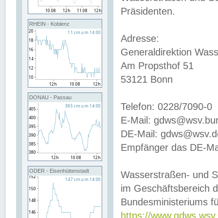
Präsidenten.
RHEIN - Koblenz
Adresse:
Generaldirektion Wass
Am Propsthof 51
53121 Bonn
DONAU - Passau
Telefon: 0228/7090-0
E-Mail: gdws@wsv.bu
DE-Mail: gdws@wsv.de-
Empfänger das DE-Mai
ODER - Eisenhüttenstadt
Wasserstraßen- und S
im Geschäftsbereich 
Bundesministeriums fü
https://www.gdws.wsv