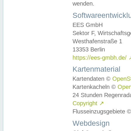
wenden.
Softwareentwickl
EES GmbH
Sektor F, Wirtschafts
Westhafenstraße 1
13353 Berlin
https://ees-gmbh.de/
Kartenmaterial
Kartendaten ©
OpenS
Kartenkacheln ©
Ope
24 Stunden Regenrad
Copyright
↗
Flusseinzugsgebiete 
Webdesign