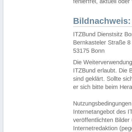
fehlerfrei, aktuell oder
Bildnachweis:
ITZBund Dienstsitz B
Bernkasteler Straße 8
53175 Bonn
Die Weiterverwendung 
ITZBund erlaubt. Die B
sind geklärt. Sollte s
er sich bitte beim He
Nutzungsbedingungen 
Internetangebot des I
veröffentlichten Bilde
Internetredaktion (peg