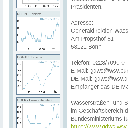
Präsidenten.
RHEIN - Koblenz
Adresse:
Generaldirektion Wass
Am Propsthof 51
53121 Bonn
DONAU - Passau
Telefon: 0228/7090-0
E-Mail: gdws@wsv.bu
DE-Mail: gdws@wsv.de-
Empfänger das DE-Mai
ODER - Eisenhüttenstadt
Wasserstraßen- und S
im Geschäftsbereich 
Bundesministeriums fü
https://www.gdws.wsv