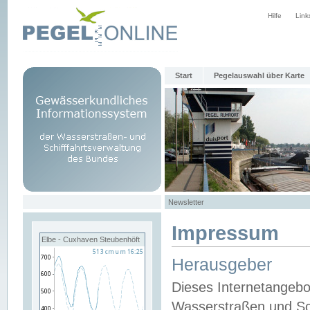
Hilfe
Link
Start
Pegelauswahl über Karte
Newsletter
Impressum
Elbe - Cuxhaven Steubenhöft
Herausgeber
Dieses Internetangebo
Wasserstraßen und Sch