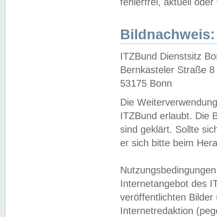
fehlerfrei, aktuell oder
Bildnachweis:
ITZBund Dienstsitz B
Bernkasteler Straße 8
53175 Bonn
Die Weiterverwendung 
ITZBund erlaubt. Die B
sind geklärt. Sollte s
er sich bitte beim He
Nutzungsbedingungen 
Internetangebot des I
veröffentlichten Bilde
Internetredaktion (peg