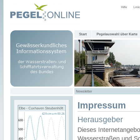
Hilfe
Link
Start
Pegelauswahl über Karte
Newsletter
Impressum
Elbe - Cuxhaven Steubenhöft
Herausgeber
Dieses Internetangebo
Wasserstraßen und Sch