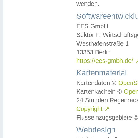
wenden.
Softwareentwickl
EES GmbH
Sektor F, Wirtschafts
Westhafenstraße 1
13353 Berlin
https://ees-gmbh.de/
Kartenmaterial
Kartendaten ©
OpenS
Kartenkacheln ©
Ope
24 Stunden Regenrad
Copyright
↗
Flusseinzugsgebiete 
Webdesign