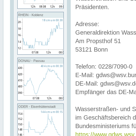
Präsidenten.
RHEIN - Koblenz
Adresse:
Generaldirektion Wass
Am Propsthof 51
53121 Bonn
DONAU - Passau
Telefon: 0228/7090-0
E-Mail: gdws@wsv.bu
DE-Mail: gdws@wsv.de-
Empfänger das DE-Mai
ODER - Eisenhüttenstadt
Wasserstraßen- und S
im Geschäftsbereich 
Bundesministeriums fü
https://www.gdws.wsv