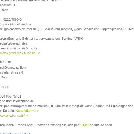
aldirektion Wasserstraßen und Schifffahrt
opsthof 51
 Bonn
on: 0228/7090-0
l: gdws@wsv.bund.de
il: gdws@wsv.de-mail.de (DE-Mail ist nur möglich, wenn Sender und Empfänger das DE-Mail
rstraßen- und Schifffahrtsverwaltung des Bundes (WSV)
schäftsbereich des
sministeriums für Verkehr
://www.gdws.wsv.bund.de/
↗
uktion
nd Dienstsitz Bonn
asteler Straße 8
 Bonn
chland
 0800 800 75451
: poststelle@itzbund.de
il: poststelle@itzbund.de-mail.de (DE-Mail ist nur möglich, wenn Sender und Empfänger das
er Kontakt:
Kontaktformular
//www.itzbund.de/
↗
nregungen, Fragen oder Hinweisen können Sie sich per
E-Mail
an uns wenden.
wareentwicklung