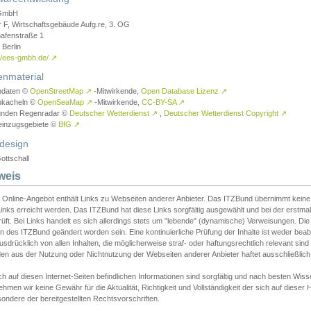
GmbH
r F, Wirtschaftsgebäude Aufg.re, 3. OG
afenstraße 1
Berlin
://ees-gmbh.de/
↗
enmaterial
ndaten ©
OpenStreetMap
↗
-Mitwirkende,
Open Database Lizenz
↗
nkacheln ©
OpenSeaMap
↗
-Mitwirkende,
CC-BY-SA
↗
unden Regenradar ©
Deutscher Wetterdienst
↗
,
Deutscher Wetterdienst Copyright
↗
einzugsgebiete ©
BfG
↗
design
ottschall
weis
 Online-Angebot enthält Links zu Webseiten anderer Anbieter. Das ITZBund übernimmt keine V
inks erreicht werden. Das ITZBund hat diese Links sorgfältig ausgewählt und bei der erstmal
üft. Bei Links handelt es sich allerdings stets um "lebende" (dynamische) Verweisungen. Die
 des ITZBund geändert worden sein. Eine kontinuierliche Prüfung der Inhalte ist weder beab
usdrücklich von allen Inhalten, die möglicherweise straf- oder haftungsrechtlich relevant sin
n aus der Nutzung oder Nichtnutzung der Webseiten anderer Anbieter haftet ausschließlich d
ch auf diesen Internet-Seiten befindlichen Informationen sind sorgfältig und nach besten 
hmen wir keine Gewähr für die Aktualität, Richtigkeit und Vollständigkeit der sich auf diese
ondere der bereitgestellten Rechtsvorschriften.