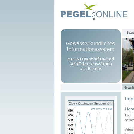
Start
Newsle
Imp
Elbe - Cuxhaven Steubenhöft
Her
Diese
seine
Adres