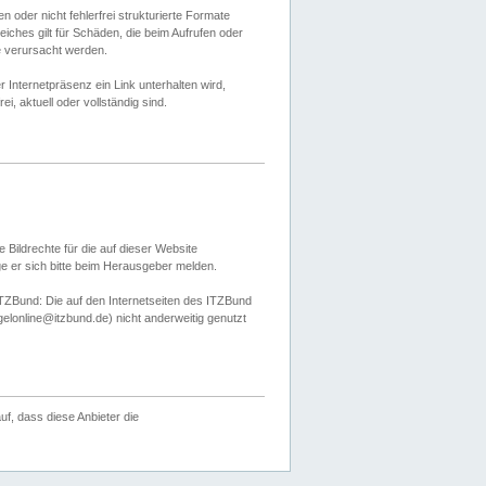
 oder nicht fehlerfrei strukturierte Formate
ches gilt für Schäden, die beim Aufrufen oder
e verursacht werden.
er Internetpräsenz ein Link unterhalten wird,
, aktuell oder vollständig sind.
 Bildrechte für die auf dieser Website
öge er sich bitte beim Herausgeber melden.
TZBund: Die auf den Internetseiten des ITZBund
gelonline@itzbund.de) nicht anderweitig genutzt
f, dass diese Anbieter die