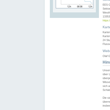
EES 
Sekto
Westh
13353 
https
Kart
Karte
Karte
24 St
Fluss
Web
Olaf G
Hin
Unser
über L
überpr
Wissen
sich a
Schäde
Die si
überne
insbes