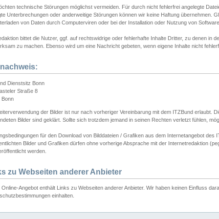
chten technische Störungen möglichst vermeiden. Für durch nicht fehlerfrei angelegte Dateien
gte Unterbrechungen oder anderweitige Störungen können wir keine Haftung übernehmen. Glei
terladen von Daten durch Computerviren oder bei der Installation oder Nutzung von Softwar
daktion bittet die Nutzer, ggf. auf rechtswidrige oder fehlerhafte Inhalte Dritter, zu denen in d
ksam zu machen. Ebenso wird um eine Nachricht gebeten, wenn eigene Inhalte nicht fehlerfrei
dnachweis:
nd Dienstsitz Bonn
asteler Straße 8
 Bonn
iterverwendung der Bilder ist nur nach vorheriger Vereinbarung mit dem ITZBund erlaubt. Die
deten Bilder sind geklärt. Sollte sich trotzdem jemand in seinen Rechten verletzt fühlen, m
ngsbedingungen für den Download von Bilddateien / Grafiken aus dem Internetangebot des I
entlichten Bilder und Grafiken dürfen ohne vorherige Absprache mit der Internetredaktion (pe
röffentlicht werden.
ks zu Webseiten anderer Anbieter
Online-Angebot enthält Links zu Webseiten anderer Anbieter. Wir haben keinen Einfluss darau
schutzbestimmungen einhalten.