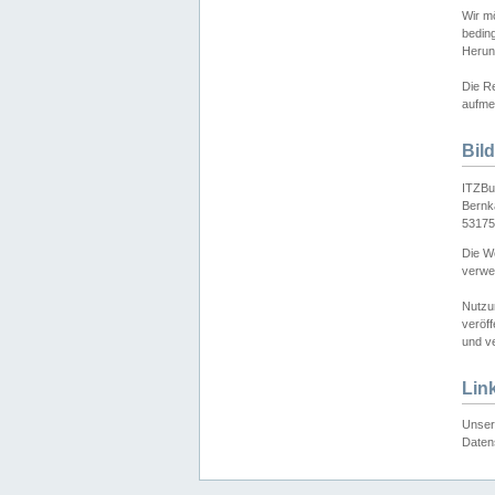
Wir mö
bedin
Herun
Die Re
aufmer
Bil
ITZBu
Bernk
53175
Die We
verwen
Nutzu
veröff
und ve
Lin
Unser 
Daten