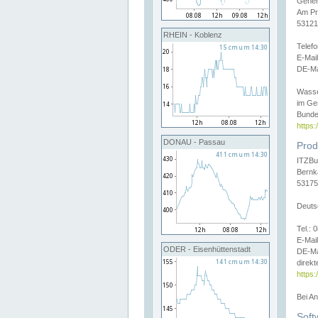
Gener
Am Pr
53121
RHEIN - Koblenz
Telef
E-Mai
DE-Ma
Wasse
im Ge
Bunde
https
DONAU - Passau
Prod
ITZBu
Bernk
53175
Deuts
Tel.:
E-Mail
ODER - Eisenhüttenstadt
DE-Ma
direkt
https:
Bei A
Soft