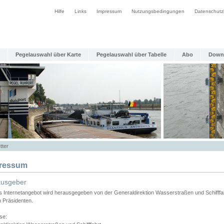
Hilfe
Links
Impressum
Nutzungsbedingungen
Datenschutz
Pegelauswahl über Karte
Pegelauswahl über Tabelle
Abo
Down
tter
ressum
ausgeber
s Internetangebot wird herausgegeben von der Generaldirektion Wasserstraßen und Schifffa
n Präsidenten.
se: