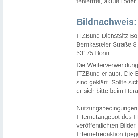
fehlerfrei, aktuell oder
Bildnachweis:
ITZBund Dienstsitz B
Bernkasteler Straße 8
53175 Bonn
Die Weiterverwendung 
ITZBund erlaubt. Die B
sind geklärt. Sollte s
er sich bitte beim He
Nutzungsbedingungen 
Internetangebot des I
veröffentlichten Bilde
Internetredaktion (peg