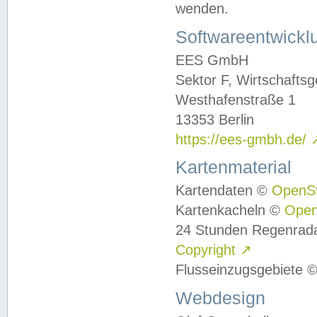
wenden.
Softwareentwickl
EES GmbH
Sektor F, Wirtschafts
Westhafenstraße 1
13353 Berlin
https://ees-gmbh.de/
Kartenmaterial
Kartendaten ©
OpenS
Kartenkacheln ©
Ope
24 Stunden Regenrad
Copyright
↗
Flusseinzugsgebiete 
Webdesign