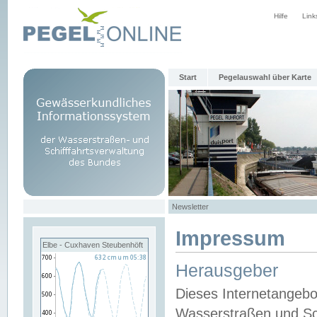
Hilfe
Link
Start
Pegelauswahl über Karte
Newsletter
Impressum
Elbe - Cuxhaven Steubenhöft
Herausgeber
Dieses Internetangebo
Wasserstraßen und Sch