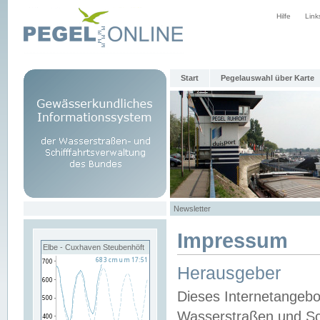
Hilfe
Link
Start
Pegelauswahl über Karte
Newsletter
Impressum
Elbe - Cuxhaven Steubenhöft
Herausgeber
Dieses Internetangebo
Wasserstraßen und Sch