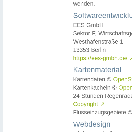
wenden.
Softwareentwickl
EES GmbH
Sektor F, Wirtschafts
Westhafenstraße 1
13353 Berlin
https://ees-gmbh.de/
Kartenmaterial
Kartendaten ©
OpenS
Kartenkacheln ©
Ope
24 Stunden Regenrad
Copyright
↗
Flusseinzugsgebiete 
Webdesign