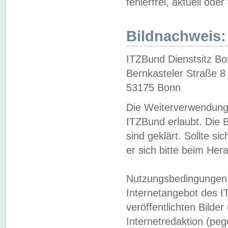
fehlerfrei, aktuell oder
Bildnachweis:
ITZBund Dienstsitz B
Bernkasteler Straße 8
53175 Bonn
Die Weiterverwendung 
ITZBund erlaubt. Die B
sind geklärt. Sollte s
er sich bitte beim He
Nutzungsbedingungen 
Internetangebot des I
veröffentlichten Bilde
Internetredaktion (peg