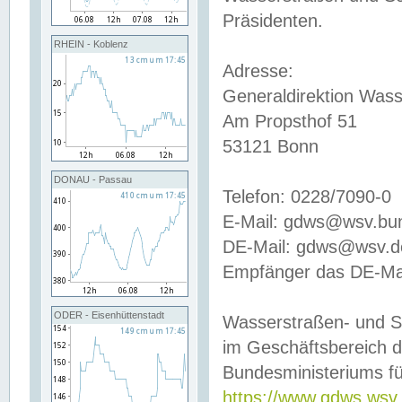
Präsidenten.
RHEIN - Koblenz
Adresse:
Generaldirektion Wass
Am Propsthof 51
53121 Bonn
DONAU - Passau
Telefon: 0228/7090-0
E-Mail: gdws@wsv.bu
DE-Mail: gdws@wsv.de-
Empfänger das DE-Mai
ODER - Eisenhüttenstadt
Wasserstraßen- und S
im Geschäftsbereich 
Bundesministeriums fü
https://www.gdws.wsv