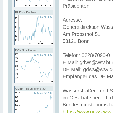
Präsidenten.
RHEIN - Koblenz
Adresse:
Generaldirektion Wass
Am Propsthof 51
53121 Bonn
DONAU - Passau
Telefon: 0228/7090-0
E-Mail: gdws@wsv.bu
DE-Mail: gdws@wsv.de-
Empfänger das DE-Mai
ODER - Eisenhüttenstadt
Wasserstraßen- und S
im Geschäftsbereich 
Bundesministeriums fü
https://www.gdws.wsv