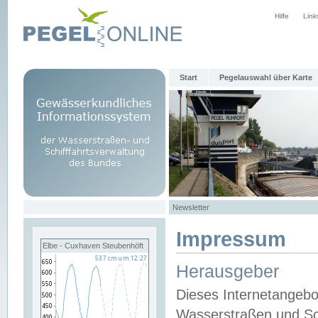
Hilfe
Link
Start
Pegelauswahl über Karte
Newsletter
Impressum
Elbe - Cuxhaven Steubenhöft
Herausgeber
Dieses Internetangebo
Wasserstraßen und Sch