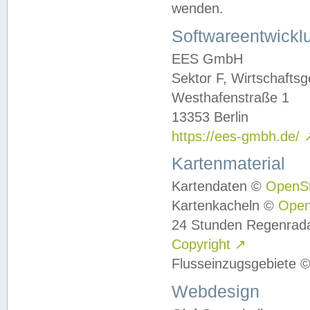
wenden.
Softwareentwickl
EES GmbH
Sektor F, Wirtschafts
Westhafenstraße 1
13353 Berlin
https://ees-gmbh.de/
Kartenmaterial
Kartendaten ©
OpenS
Kartenkacheln ©
Ope
24 Stunden Regenrad
Copyright
↗
Flusseinzugsgebiete 
Webdesign