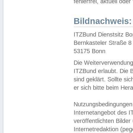
fehlerfrei, aktuell oder
Bildnachweis:
ITZBund Dienstsitz B
Bernkasteler Straße 8
53175 Bonn
Die Weiterverwendung 
ITZBund erlaubt. Die B
sind geklärt. Sollte s
er sich bitte beim He
Nutzungsbedingungen 
Internetangebot des I
veröffentlichten Bilde
Internetredaktion (peg