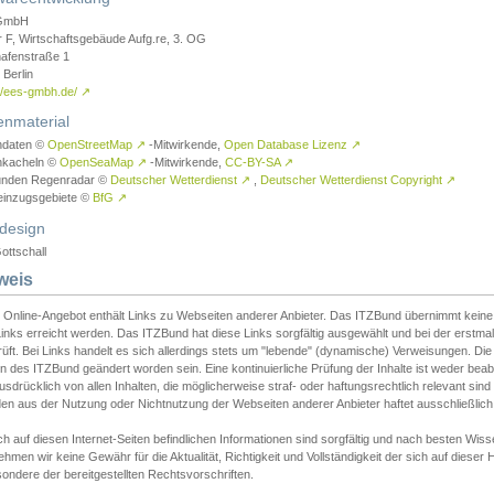
GmbH
r F, Wirtschaftsgebäude Aufg.re, 3. OG
afenstraße 1
Berlin
://ees-gmbh.de/
↗
enmaterial
ndaten ©
OpenStreetMap
↗
-Mitwirkende,
Open Database Lizenz
↗
nkacheln ©
OpenSeaMap
↗
-Mitwirkende,
CC-BY-SA
↗
unden Regenradar ©
Deutscher Wetterdienst
↗
,
Deutscher Wetterdienst Copyright
↗
einzugsgebiete ©
BfG
↗
design
ottschall
weis
 Online-Angebot enthält Links zu Webseiten anderer Anbieter. Das ITZBund übernimmt keine V
inks erreicht werden. Das ITZBund hat diese Links sorgfältig ausgewählt und bei der erstmal
üft. Bei Links handelt es sich allerdings stets um "lebende" (dynamische) Verweisungen. Die
 des ITZBund geändert worden sein. Eine kontinuierliche Prüfung der Inhalte ist weder beab
usdrücklich von allen Inhalten, die möglicherweise straf- oder haftungsrechtlich relevant sin
n aus der Nutzung oder Nichtnutzung der Webseiten anderer Anbieter haftet ausschließlich d
ch auf diesen Internet-Seiten befindlichen Informationen sind sorgfältig und nach besten 
hmen wir keine Gewähr für die Aktualität, Richtigkeit und Vollständigkeit der sich auf diese
ondere der bereitgestellten Rechtsvorschriften.