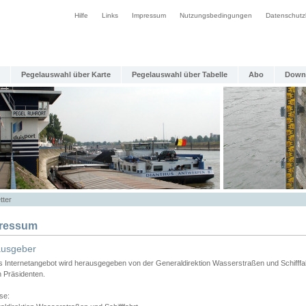
Hilfe
Links
Impressum
Nutzungsbedingungen
Datenschutz
Pegelauswahl über Karte
Pegelauswahl über Tabelle
Abo
Down
tter
ressum
ausgeber
s Internetangebot wird herausgegeben von der Generaldirektion Wasserstraßen und Schifffa
n Präsidenten.
se: