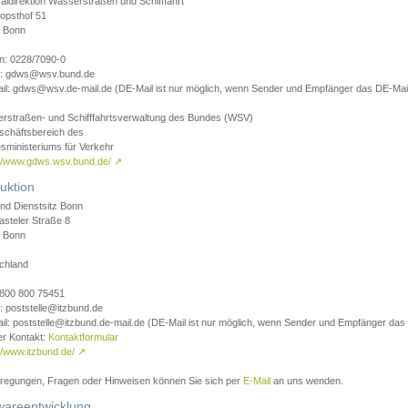
aldirektion Wasserstraßen und Schifffahrt
opsthof 51
 Bonn
on: 0228/7090-0
l: gdws@wsv.bund.de
il: gdws@wsv.de-mail.de (DE-Mail ist nur möglich, wenn Sender und Empfänger das DE-Mail
rstraßen- und Schifffahrtsverwaltung des Bundes (WSV)
schäftsbereich des
sministeriums für Verkehr
://www.gdws.wsv.bund.de/
↗
uktion
nd Dienstsitz Bonn
asteler Straße 8
 Bonn
chland
 0800 800 75451
: poststelle@itzbund.de
il: poststelle@itzbund.de-mail.de (DE-Mail ist nur möglich, wenn Sender und Empfänger das
er Kontakt:
Kontaktformular
//www.itzbund.de/
↗
nregungen, Fragen oder Hinweisen können Sie sich per
E-Mail
an uns wenden.
wareentwicklung