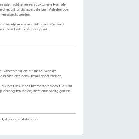
 oder nicht fehlerfrei strukturierte Formate
ches gilt für Schäden, die beim Aufrufen oder
e verursacht werden.
er Internetpräsenz ein Link unterhalten wird,
, aktuell oder vollständig sind.
 Bildrechte für die auf dieser Website
öge er sich bitte beim Herausgeber melden.
TZBund: Die auf den Internetseiten des ITZBund
gelonline@itzbund.de) nicht anderweitig genutzt
f, dass diese Anbieter die