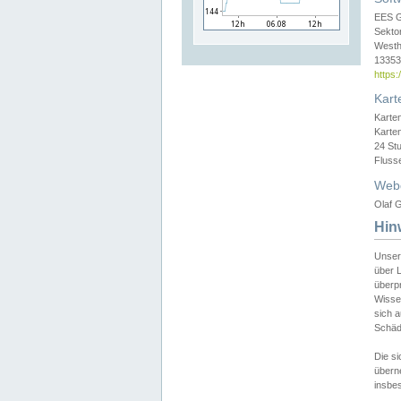
EES 
Sekto
Westh
13353 
https
Kart
Karte
Karte
24 St
Fluss
Web
Olaf G
Hin
Unser
über L
überpr
Wissen
sich a
Schäde
Die si
überne
insbes