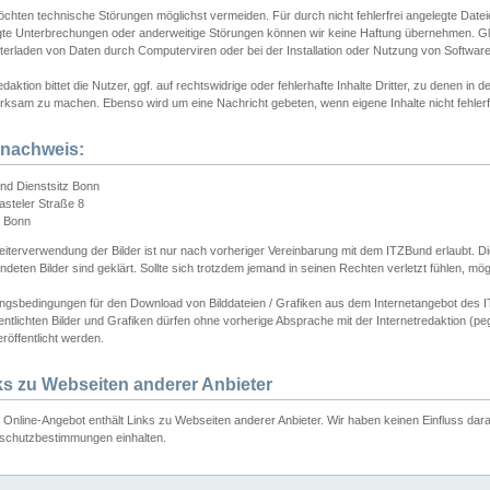
chten technische Störungen möglichst vermeiden. Für durch nicht fehlerfrei angelegte Dateien
gte Unterbrechungen oder anderweitige Störungen können wir keine Haftung übernehmen. Glei
terladen von Daten durch Computerviren oder bei der Installation oder Nutzung von Softwar
daktion bittet die Nutzer, ggf. auf rechtswidrige oder fehlerhafte Inhalte Dritter, zu denen in d
ksam zu machen. Ebenso wird um eine Nachricht gebeten, wenn eigene Inhalte nicht fehlerfrei
dnachweis:
nd Dienstsitz Bonn
asteler Straße 8
 Bonn
iterverwendung der Bilder ist nur nach vorheriger Vereinbarung mit dem ITZBund erlaubt. Die
deten Bilder sind geklärt. Sollte sich trotzdem jemand in seinen Rechten verletzt fühlen, m
ngsbedingungen für den Download von Bilddateien / Grafiken aus dem Internetangebot des I
entlichten Bilder und Grafiken dürfen ohne vorherige Absprache mit der Internetredaktion (pe
röffentlicht werden.
ks zu Webseiten anderer Anbieter
Online-Angebot enthält Links zu Webseiten anderer Anbieter. Wir haben keinen Einfluss darau
schutzbestimmungen einhalten.