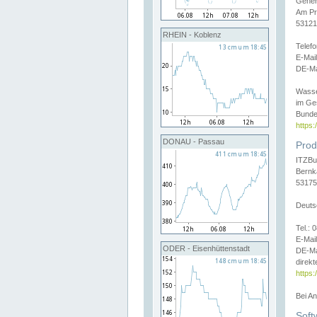
Gener
Am Pr
53121
RHEIN - Koblenz
Telef
E-Mai
DE-Ma
Wasse
im Ge
Bunde
https
DONAU - Passau
Prod
ITZBu
Bernk
53175
Deuts
Tel.:
E-Mail
ODER - Eisenhüttenstadt
DE-Ma
direkt
https:
Bei A
Soft