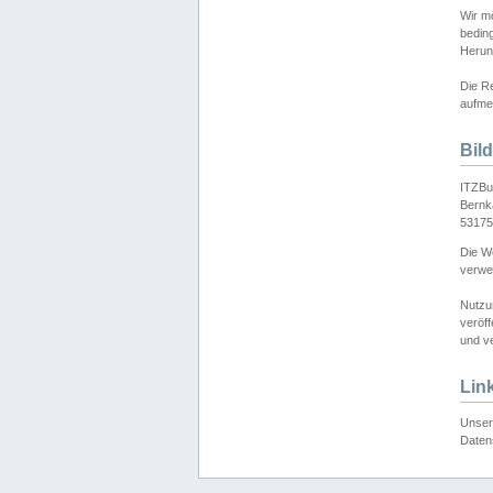
Wir mö
bedin
Herun
Die Re
aufmer
Bil
ITZBu
Bernk
53175
Die We
verwen
Nutzu
veröff
und ve
Lin
Unser 
Daten