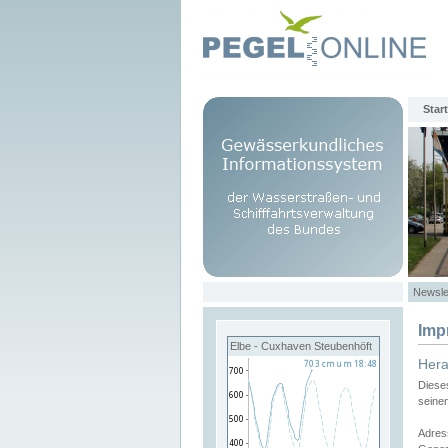
Start
Newsle
Imp
Elbe - Cuxhaven Steubenhöft
Her
Diese
seine
Adres