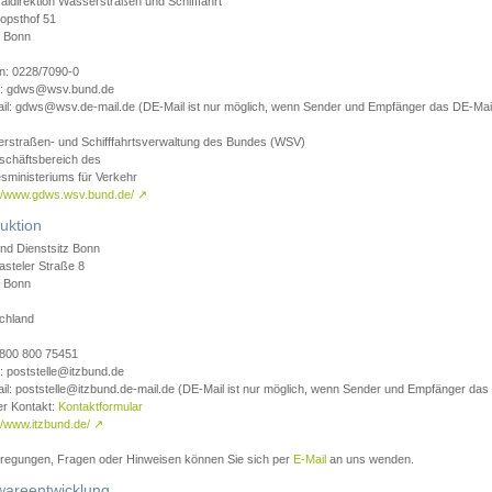
aldirektion Wasserstraßen und Schifffahrt
opsthof 51
 Bonn
on: 0228/7090-0
l: gdws@wsv.bund.de
il: gdws@wsv.de-mail.de (DE-Mail ist nur möglich, wenn Sender und Empfänger das DE-Mail
rstraßen- und Schifffahrtsverwaltung des Bundes (WSV)
schäftsbereich des
sministeriums für Verkehr
://www.gdws.wsv.bund.de/
↗
uktion
nd Dienstsitz Bonn
asteler Straße 8
 Bonn
chland
 0800 800 75451
: poststelle@itzbund.de
il: poststelle@itzbund.de-mail.de (DE-Mail ist nur möglich, wenn Sender und Empfänger das
er Kontakt:
Kontaktformular
//www.itzbund.de/
↗
nregungen, Fragen oder Hinweisen können Sie sich per
E-Mail
an uns wenden.
wareentwicklung