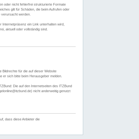
 oder nicht fehlerfrei strukturierte Formate
ches gilt für Schäden, die beim Aufrufen oder
e verursacht werden.
er Internetpräsenz ein Link unterhalten wird,
, aktuell oder vollständig sind.
 Bildrechte für die auf dieser Website
öge er sich bitte beim Herausgeber melden.
TZBund: Die auf den Internetseiten des ITZBund
gelonline@itzbund.de) nicht anderweitig genutzt
f, dass diese Anbieter die