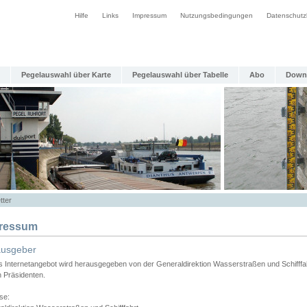
Hilfe
Links
Impressum
Nutzungsbedingungen
Datenschutz
Pegelauswahl über Karte
Pegelauswahl über Tabelle
Abo
Down
tter
ressum
ausgeber
s Internetangebot wird herausgegeben von der Generaldirektion Wasserstraßen und Schifffa
n Präsidenten.
se: