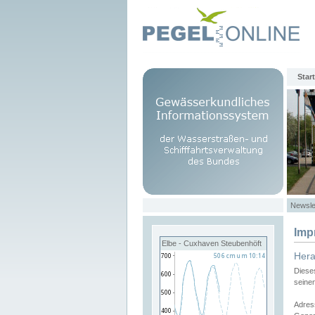
Start
Newsle
Imp
Elbe - Cuxhaven Steubenhöft
Her
Diese
seine
Adres