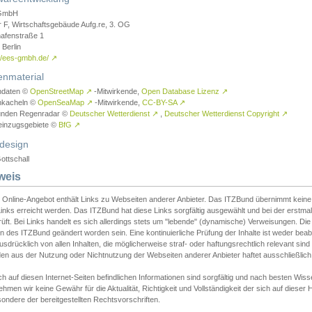
GmbH
r F, Wirtschaftsgebäude Aufg.re, 3. OG
afenstraße 1
Berlin
://ees-gmbh.de/
↗
enmaterial
ndaten ©
OpenStreetMap
↗
-Mitwirkende,
Open Database Lizenz
↗
nkacheln ©
OpenSeaMap
↗
-Mitwirkende,
CC-BY-SA
↗
unden Regenradar ©
Deutscher Wetterdienst
↗
,
Deutscher Wetterdienst Copyright
↗
einzugsgebiete ©
BfG
↗
design
ottschall
weis
 Online-Angebot enthält Links zu Webseiten anderer Anbieter. Das ITZBund übernimmt keine V
inks erreicht werden. Das ITZBund hat diese Links sorgfältig ausgewählt und bei der erstmal
üft. Bei Links handelt es sich allerdings stets um "lebende" (dynamische) Verweisungen. Die
 des ITZBund geändert worden sein. Eine kontinuierliche Prüfung der Inhalte ist weder beab
usdrücklich von allen Inhalten, die möglicherweise straf- oder haftungsrechtlich relevant sin
n aus der Nutzung oder Nichtnutzung der Webseiten anderer Anbieter haftet ausschließlich d
ch auf diesen Internet-Seiten befindlichen Informationen sind sorgfältig und nach besten 
hmen wir keine Gewähr für die Aktualität, Richtigkeit und Vollständigkeit der sich auf diese
ondere der bereitgestellten Rechtsvorschriften.