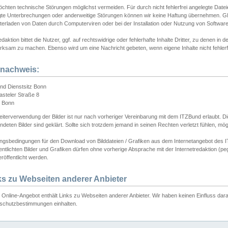
chten technische Störungen möglichst vermeiden. Für durch nicht fehlerfrei angelegte Dateien
gte Unterbrechungen oder anderweitige Störungen können wir keine Haftung übernehmen. Glei
terladen von Daten durch Computerviren oder bei der Installation oder Nutzung von Softwar
daktion bittet die Nutzer, ggf. auf rechtswidrige oder fehlerhafte Inhalte Dritter, zu denen in d
ksam zu machen. Ebenso wird um eine Nachricht gebeten, wenn eigene Inhalte nicht fehlerfrei
dnachweis:
nd Dienstsitz Bonn
asteler Straße 8
 Bonn
iterverwendung der Bilder ist nur nach vorheriger Vereinbarung mit dem ITZBund erlaubt. Die
deten Bilder sind geklärt. Sollte sich trotzdem jemand in seinen Rechten verletzt fühlen, m
ngsbedingungen für den Download von Bilddateien / Grafiken aus dem Internetangebot des I
entlichten Bilder und Grafiken dürfen ohne vorherige Absprache mit der Internetredaktion (pe
röffentlicht werden.
ks zu Webseiten anderer Anbieter
Online-Angebot enthält Links zu Webseiten anderer Anbieter. Wir haben keinen Einfluss darau
schutzbestimmungen einhalten.