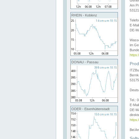
Gener
Am Pr
53121
RHEIN - Koblenz
Telef
E-Mai
DE-Ma
Wasse
im Ge
Bunde
https
DONAU - Passau
Prod
ITZBu
Bernk
53175
Deuts
Tel.:
E-Mail
ODER - Eisenhüttenstadt
DE-Ma
direkt
https:
Bei A
Soft