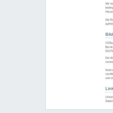
Wir mö
bedin
Herun
Die Re
aufmer
Bil
ITZBu
Bernk
53175
Die We
verwen
Nutzu
veröff
und ve
Lin
Unser 
Daten