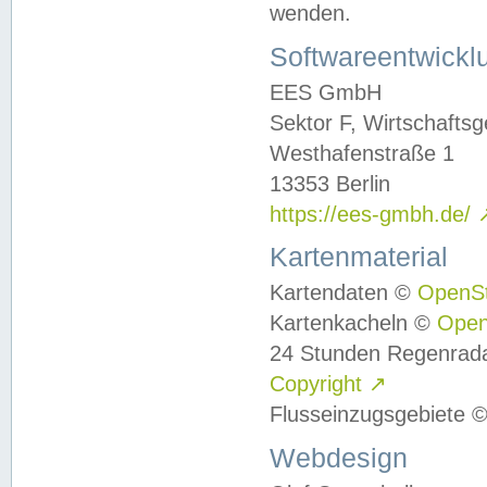
wenden.
Softwareentwickl
EES GmbH
Sektor F, Wirtschafts
Westhafenstraße 1
13353 Berlin
https://ees-gmbh.de/
Kartenmaterial
Kartendaten ©
OpenS
Kartenkacheln ©
Ope
24 Stunden Regenrad
Copyright
↗
Flusseinzugsgebiete 
Webdesign