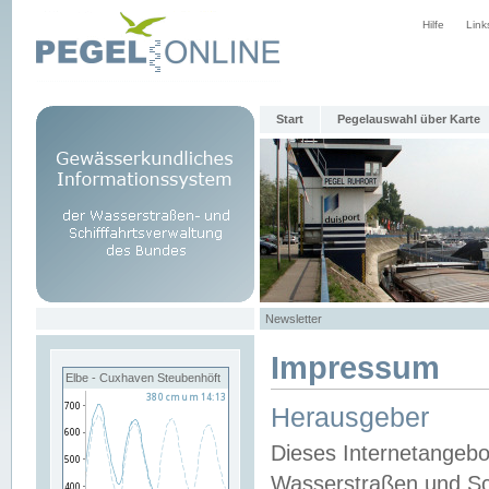
Hilfe
Link
Start
Pegelauswahl über Karte
Newsletter
Impressum
Elbe - Cuxhaven Steubenhöft
Herausgeber
Dieses Internetangebo
Wasserstraßen und Sch