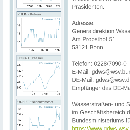
Präsidenten.
RHEIN - Koblenz
Adresse:
Generaldirektion Wass
Am Propsthof 51
53121 Bonn
DONAU - Passau
Telefon: 0228/7090-0
E-Mail: gdws@wsv.bu
DE-Mail: gdws@wsv.de-
Empfänger das DE-Mai
ODER - Eisenhüttenstadt
Wasserstraßen- und S
im Geschäftsbereich 
Bundesministeriums fü
https://www.gdws.wsv