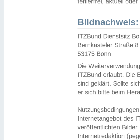
fehlerfrei, aktuell oder
Bildnachweis:
ITZBund Dienstsitz B
Bernkasteler Straße 8
53175 Bonn
Die Weiterverwendung 
ITZBund erlaubt. Die B
sind geklärt. Sollte s
er sich bitte beim He
Nutzungsbedingungen 
Internetangebot des I
veröffentlichten Bilde
Internetredaktion (peg