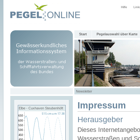
Hilfe
Link
Start
Pegelauswahl über Karte
Newsletter
Impressum
Elbe - Cuxhaven Steubenhöft
Herausgeber
Dieses Internetangebo
Wasserstraßen und Sch