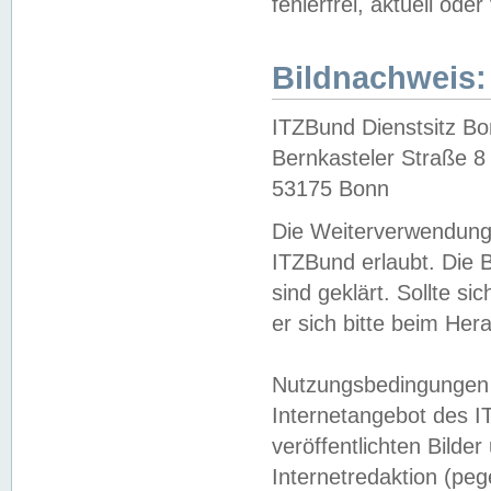
fehlerfrei, aktuell oder
Bildnachweis:
ITZBund Dienstsitz B
Bernkasteler Straße 8
53175 Bonn
Die Weiterverwendung 
ITZBund erlaubt. Die B
sind geklärt. Sollte s
er sich bitte beim He
Nutzungsbedingungen 
Internetangebot des I
veröffentlichten Bilde
Internetredaktion (peg