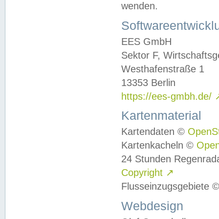
wenden.
Softwareentwickl
EES GmbH
Sektor F, Wirtschafts
Westhafenstraße 1
13353 Berlin
https://ees-gmbh.de/
Kartenmaterial
Kartendaten ©
OpenS
Kartenkacheln ©
Ope
24 Stunden Regenrad
Copyright
↗
Flusseinzugsgebiete 
Webdesign