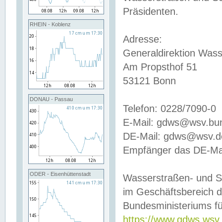
Präsidenten.
RHEIN - Koblenz
Adresse:
Generaldirektion Wass
Am Propsthof 51
53121 Bonn
DONAU - Passau
Telefon: 0228/7090-0
E-Mail: gdws@wsv.bu
DE-Mail: gdws@wsv.de-
Empfänger das DE-Mai
ODER - Eisenhüttenstadt
Wasserstraßen- und S
im Geschäftsbereich 
Bundesministeriums fü
https://www.gdws.wsv