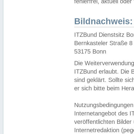
fehlerfrei, aktuell oder
Bildnachweis:
ITZBund Dienstsitz B
Bernkasteler Straße 8
53175 Bonn
Die Weiterverwendung 
ITZBund erlaubt. Die B
sind geklärt. Sollte s
er sich bitte beim He
Nutzungsbedingungen 
Internetangebot des I
veröffentlichten Bilde
Internetredaktion (peg