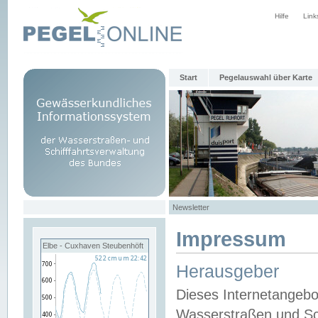
Hilfe
Link
Start
Pegelauswahl über Karte
Newsletter
Impressum
Elbe - Cuxhaven Steubenhöft
Herausgeber
Dieses Internetangebo
Wasserstraßen und Sch