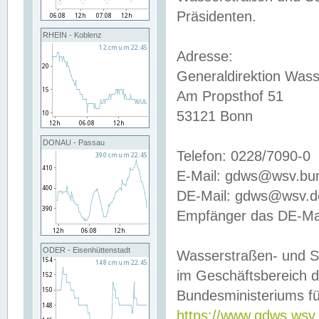
Präsidenten.
RHEIN - Koblenz
Adresse:
Generaldirektion Wass
Am Propsthof 51
53121 Bonn
DONAU - Passau
Telefon: 0228/7090-0
E-Mail: gdws@wsv.bu
DE-Mail: gdws@wsv.de-
Empfänger das DE-Mai
ODER - Eisenhüttenstadt
Wasserstraßen- und S
im Geschäftsbereich 
Bundesministeriums fü
https://www.gdws.wsv