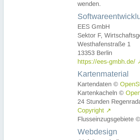
wenden.
Softwareentwickl
EES GmbH
Sektor F, Wirtschafts
Westhafenstraße 1
13353 Berlin
https://ees-gmbh.de/
Kartenmaterial
Kartendaten ©
OpenS
Kartenkacheln ©
Ope
24 Stunden Regenrad
Copyright
↗
Flusseinzugsgebiete 
Webdesign