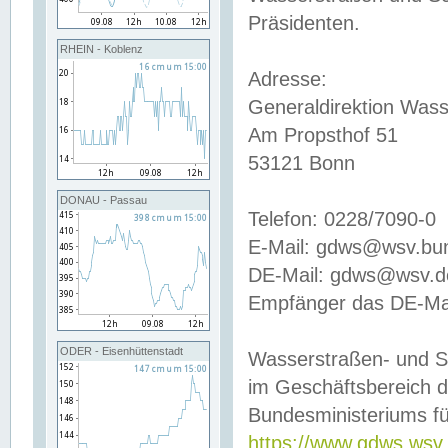
Präsidenten.
RHEIN - Koblenz
Adresse:
Generaldirektion Wass
Am Propsthof 51
53121 Bonn
DONAU - Passau
Telefon: 0228/7090-0
E-Mail: gdws@wsv.bu
DE-Mail: gdws@wsv.de-
Empfänger das DE-Mai
ODER - Eisenhüttenstadt
Wasserstraßen- und S
im Geschäftsbereich 
Bundesministeriums fü
https://www.gdws.wsv