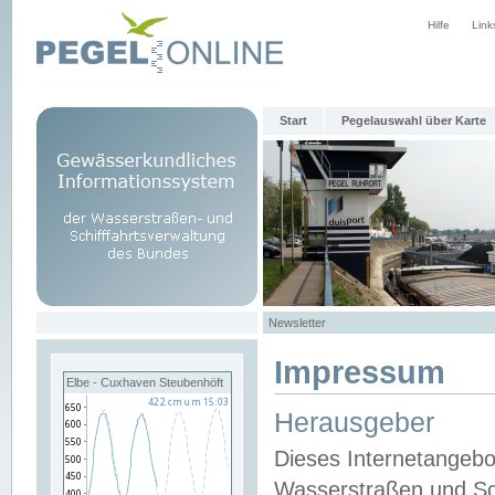
Hilfe
Link
Start
Pegelauswahl über Karte
Newsletter
Impressum
Elbe - Cuxhaven Steubenhöft
Herausgeber
Dieses Internetangebo
Wasserstraßen und Sch