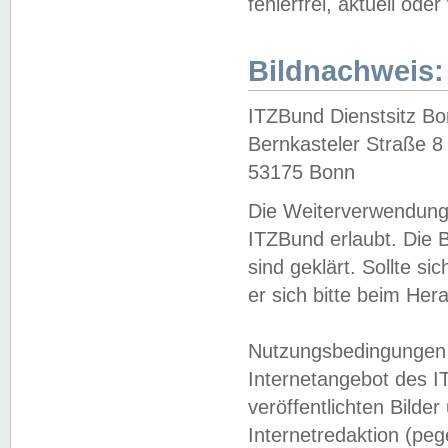
fehlerfrei, aktuell oder
Bildnachweis:
ITZBund Dienstsitz B
Bernkasteler Straße 8
53175 Bonn
Die Weiterverwendung 
ITZBund erlaubt. Die B
sind geklärt. Sollte s
er sich bitte beim He
Nutzungsbedingungen 
Internetangebot des I
veröffentlichten Bilde
Internetredaktion (peg