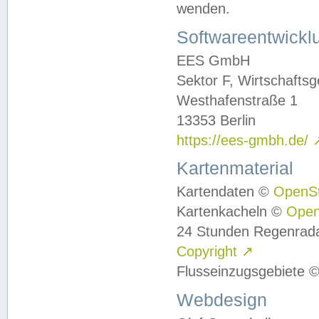
wenden.
Softwareentwickl
EES GmbH
Sektor F, Wirtschafts
Westhafenstraße 1
13353 Berlin
https://ees-gmbh.de/
Kartenmaterial
Kartendaten ©
OpenS
Kartenkacheln ©
Ope
24 Stunden Regenrad
Copyright
↗
Flusseinzugsgebiete 
Webdesign