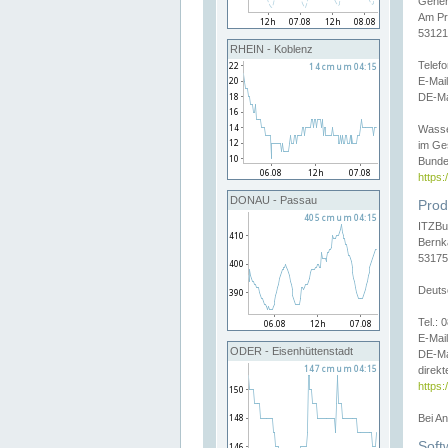
Gener
Am Pr
53121
RHEIN - Koblenz
Telef
E-Mai
DE-Ma
Wasse
im Ge
Bunde
https
DONAU - Passau
Prod
ITZBu
Bernk
53175
Deuts
Tel.:
E-Mail
ODER - Eisenhüttenstadt
DE-Ma
direkt
https:
Bei A
Soft