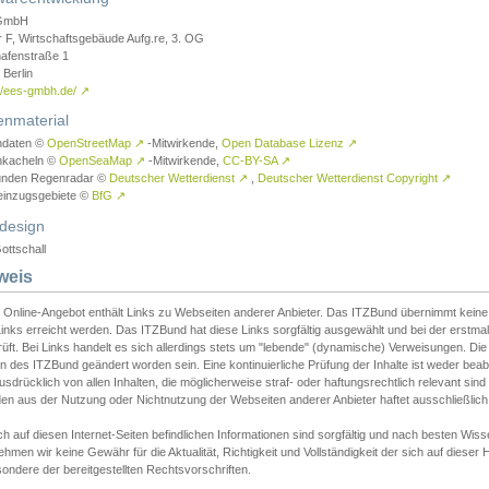
GmbH
r F, Wirtschaftsgebäude Aufg.re, 3. OG
afenstraße 1
Berlin
://ees-gmbh.de/
↗
enmaterial
ndaten ©
OpenStreetMap
↗
-Mitwirkende,
Open Database Lizenz
↗
nkacheln ©
OpenSeaMap
↗
-Mitwirkende,
CC-BY-SA
↗
unden Regenradar ©
Deutscher Wetterdienst
↗
,
Deutscher Wetterdienst Copyright
↗
einzugsgebiete ©
BfG
↗
design
ottschall
weis
 Online-Angebot enthält Links zu Webseiten anderer Anbieter. Das ITZBund übernimmt keine V
inks erreicht werden. Das ITZBund hat diese Links sorgfältig ausgewählt und bei der erstmal
üft. Bei Links handelt es sich allerdings stets um "lebende" (dynamische) Verweisungen. Die
 des ITZBund geändert worden sein. Eine kontinuierliche Prüfung der Inhalte ist weder beab
usdrücklich von allen Inhalten, die möglicherweise straf- oder haftungsrechtlich relevant sin
n aus der Nutzung oder Nichtnutzung der Webseiten anderer Anbieter haftet ausschließlich d
ch auf diesen Internet-Seiten befindlichen Informationen sind sorgfältig und nach besten 
hmen wir keine Gewähr für die Aktualität, Richtigkeit und Vollständigkeit der sich auf diese
ondere der bereitgestellten Rechtsvorschriften.