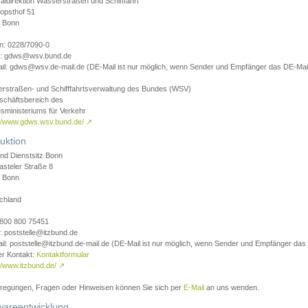
aldirektion Wasserstraßen und Schifffahrt
opsthof 51
 Bonn
on: 0228/7090-0
l: gdws@wsv.bund.de
il: gdws@wsv.de-mail.de (DE-Mail ist nur möglich, wenn Sender und Empfänger das DE-Mail
rstraßen- und Schifffahrtsverwaltung des Bundes (WSV)
schäftsbereich des
sministeriums für Verkehr
://www.gdws.wsv.bund.de/
↗
uktion
nd Dienstsitz Bonn
asteler Straße 8
 Bonn
chland
 0800 800 75451
: poststelle@itzbund.de
il: poststelle@itzbund.de-mail.de (DE-Mail ist nur möglich, wenn Sender und Empfänger das
er Kontakt:
Kontaktformular
//www.itzbund.de/
↗
nregungen, Fragen oder Hinweisen können Sie sich per
E-Mail
an uns wenden.
wareentwicklung