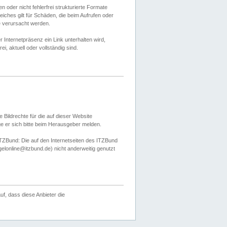
 oder nicht fehlerfrei strukturierte Formate
ches gilt für Schäden, die beim Aufrufen oder
e verursacht werden.
er Internetpräsenz ein Link unterhalten wird,
, aktuell oder vollständig sind.
 Bildrechte für die auf dieser Website
öge er sich bitte beim Herausgeber melden.
TZBund: Die auf den Internetseiten des ITZBund
gelonline@itzbund.de) nicht anderweitig genutzt
f, dass diese Anbieter die