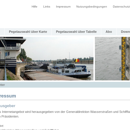
Hilfe
Links
Impressum
Nutzungsbedingungen
Datenschutz
Pegelauswahl über Karte
Pegelauswahl über Tabelle
Abo
Down
tter
ressum
ausgeber
s Internetangebot wird herausgegeben von der Generaldirektion Wasserstraßen und Schifffa
n Präsidenten.
se: