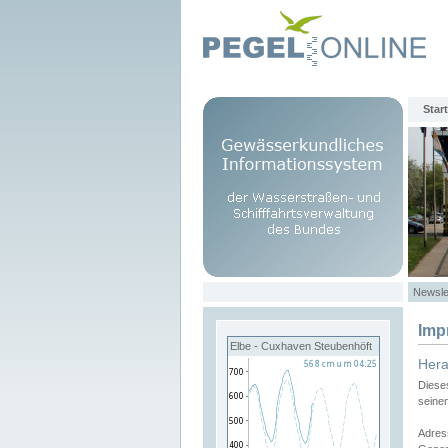
Start
Newsle
Imp
Elbe - Cuxhaven Steubenhöft
Her
Diese
seine
Adres