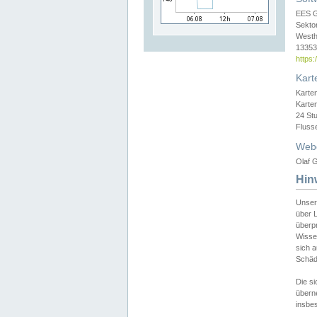
EES 
Sekto
Westh
13353 
https
Kart
Karte
Karte
24 St
Fluss
Web
Olaf G
Hin
Unser
über L
überpr
Wissen
sich a
Schäde
Die si
überne
insbes