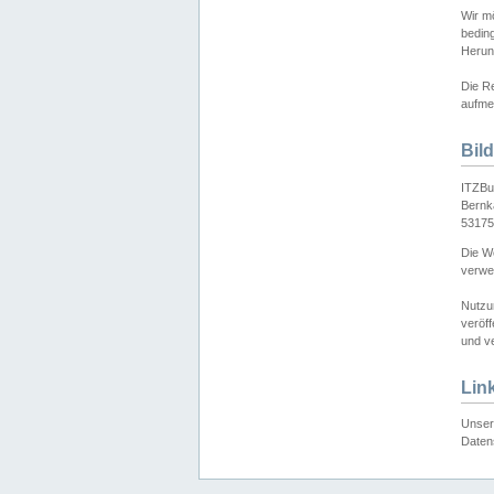
Wir mö
bedin
Herun
Die Re
aufmer
Bil
ITZBu
Bernk
53175
Die We
verwen
Nutzu
veröff
und ve
Lin
Unser 
Daten