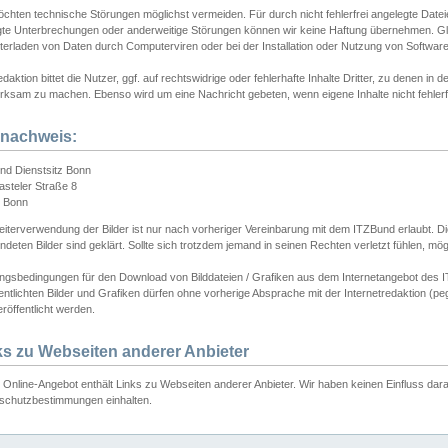
chten technische Störungen möglichst vermeiden. Für durch nicht fehlerfrei angelegte Dateien
gte Unterbrechungen oder anderweitige Störungen können wir keine Haftung übernehmen. Glei
terladen von Daten durch Computerviren oder bei der Installation oder Nutzung von Softwar
daktion bittet die Nutzer, ggf. auf rechtswidrige oder fehlerhafte Inhalte Dritter, zu denen in d
ksam zu machen. Ebenso wird um eine Nachricht gebeten, wenn eigene Inhalte nicht fehlerfrei
dnachweis:
nd Dienstsitz Bonn
asteler Straße 8
 Bonn
iterverwendung der Bilder ist nur nach vorheriger Vereinbarung mit dem ITZBund erlaubt. Die
deten Bilder sind geklärt. Sollte sich trotzdem jemand in seinen Rechten verletzt fühlen, m
ngsbedingungen für den Download von Bilddateien / Grafiken aus dem Internetangebot des I
entlichten Bilder und Grafiken dürfen ohne vorherige Absprache mit der Internetredaktion (pe
röffentlicht werden.
ks zu Webseiten anderer Anbieter
Online-Angebot enthält Links zu Webseiten anderer Anbieter. Wir haben keinen Einfluss darau
schutzbestimmungen einhalten.