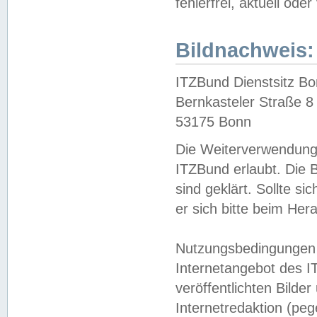
fehlerfrei, aktuell oder
Bildnachweis:
ITZBund Dienstsitz B
Bernkasteler Straße 8
53175 Bonn
Die Weiterverwendung 
ITZBund erlaubt. Die B
sind geklärt. Sollte s
er sich bitte beim He
Nutzungsbedingungen 
Internetangebot des I
veröffentlichten Bilde
Internetredaktion (peg