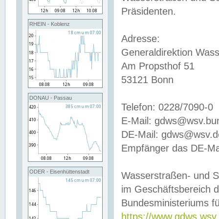
Präsidenten.
RHEIN - Koblenz
Adresse:
Generaldirektion Wass
Am Propsthof 51
53121 Bonn
DONAU - Passau
Telefon: 0228/7090-0
E-Mail: gdws@wsv.bu
DE-Mail: gdws@wsv.de-
Empfänger das DE-Mai
ODER - Eisenhüttenstadt
Wasserstraßen- und S
im Geschäftsbereich 
Bundesministeriums fü
https://www.gdws.wsv