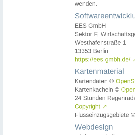
wenden.
Softwareentwickl
EES GmbH
Sektor F, Wirtschafts
Westhafenstraße 1
13353 Berlin
https://ees-gmbh.de/
Kartenmaterial
Kartendaten ©
OpenS
Kartenkacheln ©
Ope
24 Stunden Regenrad
Copyright
↗
Flusseinzugsgebiete 
Webdesign