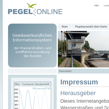
Hilfe
Link
Start
Pegelauswahl über Karte
Newsletter
Impressum
Elbe - Cuxhaven Steubenhöft
Herausgeber
Dieses Internetangebo
Wasserstraßen und Sch