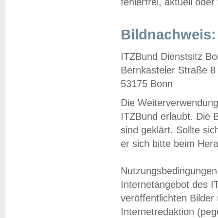
fehlerfrei, aktuell oder
Bildnachweis:
ITZBund Dienstsitz B
Bernkasteler Straße 8
53175 Bonn
Die Weiterverwendung 
ITZBund erlaubt. Die B
sind geklärt. Sollte s
er sich bitte beim He
Nutzungsbedingungen 
Internetangebot des I
veröffentlichten Bilde
Internetredaktion (peg