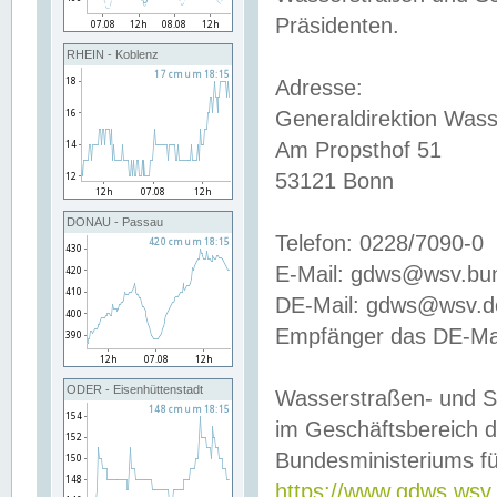
Präsidenten.
RHEIN - Koblenz
Adresse:
Generaldirektion Wass
Am Propsthof 51
53121 Bonn
DONAU - Passau
Telefon: 0228/7090-0
E-Mail: gdws@wsv.bu
DE-Mail: gdws@wsv.de-
Empfänger das DE-Mai
ODER - Eisenhüttenstadt
Wasserstraßen- und S
im Geschäftsbereich 
Bundesministeriums fü
https://www.gdws.wsv