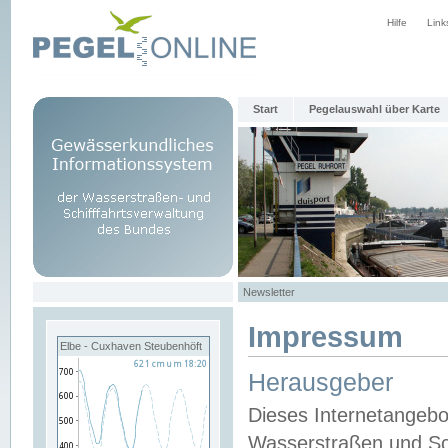
Hilfe
Link
Start
Pegelauswahl über Karte
Newsletter
Impressum
Elbe - Cuxhaven Steubenhöft
Herausgeber
Dieses Internetangebo
Wasserstraßen und Sch