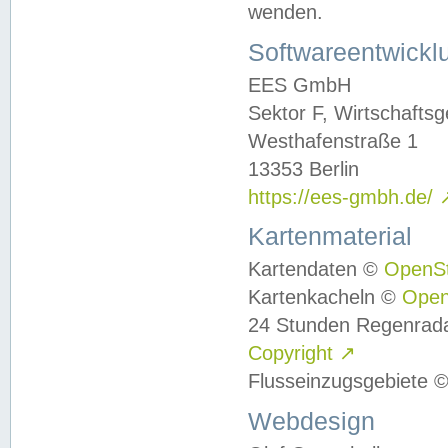
wenden.
Softwareentwickl
EES GmbH
Sektor F, Wirtschafts
Westhafenstraße 1
13353 Berlin
https://ees-gmbh.de/
Kartenmaterial
Kartendaten ©
OpenS
Kartenkacheln ©
Ope
24 Stunden Regenrad
Copyright
↗
Flusseinzugsgebiete 
Webdesign