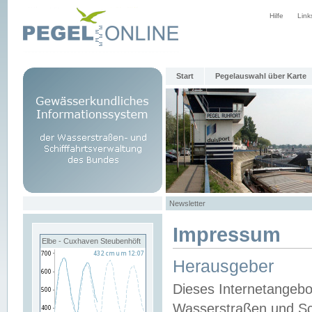
Hilfe
Link
Start
Pegelauswahl über Karte
Newsletter
Impressum
Elbe - Cuxhaven Steubenhöft
Herausgeber
Dieses Internetangebo
Wasserstraßen und Sch