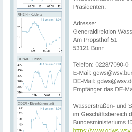
Präsidenten.
RHEIN - Koblenz
Adresse:
Generaldirektion Wass
Am Propsthof 51
53121 Bonn
DONAU - Passau
Telefon: 0228/7090-0
E-Mail: gdws@wsv.bu
DE-Mail: gdws@wsv.de-
Empfänger das DE-Mai
ODER - Eisenhüttenstadt
Wasserstraßen- und S
im Geschäftsbereich 
Bundesministeriums fü
https://www.gdws.wsv