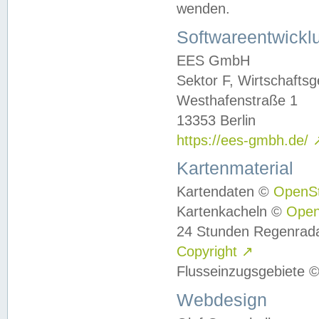
wenden.
Softwareentwickl
EES GmbH
Sektor F, Wirtschafts
Westhafenstraße 1
13353 Berlin
https://ees-gmbh.de/
Kartenmaterial
Kartendaten ©
OpenS
Kartenkacheln ©
Ope
24 Stunden Regenrad
Copyright
↗
Flusseinzugsgebiete 
Webdesign