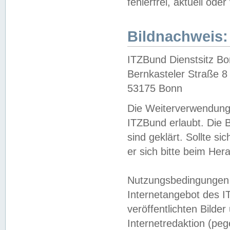
fehlerfrei, aktuell oder
Bildnachweis:
ITZBund Dienstsitz B
Bernkasteler Straße 8
53175 Bonn
Die Weiterverwendung 
ITZBund erlaubt. Die B
sind geklärt. Sollte s
er sich bitte beim He
Nutzungsbedingungen 
Internetangebot des I
veröffentlichten Bilde
Internetredaktion (peg