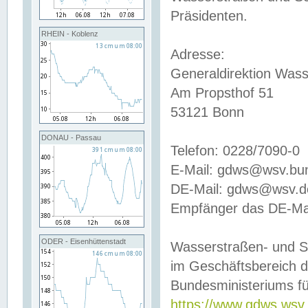
Präsidenten.
RHEIN - Koblenz
Adresse:
Generaldirektion Wass
Am Propsthof 51
53121 Bonn
DONAU - Passau
Telefon: 0228/7090-0
E-Mail: gdws@wsv.bu
DE-Mail: gdws@wsv.de-
Empfänger das DE-Mai
ODER - Eisenhüttenstadt
Wasserstraßen- und S
im Geschäftsbereich 
Bundesministeriums fü
https://www.gdws.wsv