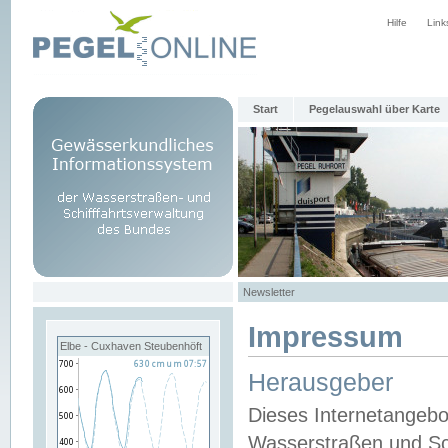
Hilfe
Link
Start
Pegelauswahl über Karte
Newsletter
Impressum
Elbe - Cuxhaven Steubenhöft
Herausgeber
Dieses Internetangebo
Wasserstraßen und Sch