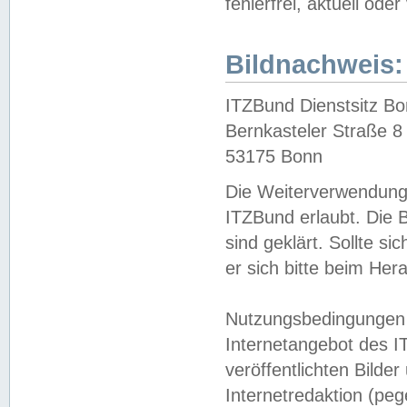
fehlerfrei, aktuell oder
Bildnachweis:
ITZBund Dienstsitz B
Bernkasteler Straße 8
53175 Bonn
Die Weiterverwendung 
ITZBund erlaubt. Die B
sind geklärt. Sollte s
er sich bitte beim He
Nutzungsbedingungen 
Internetangebot des I
veröffentlichten Bilde
Internetredaktion (peg