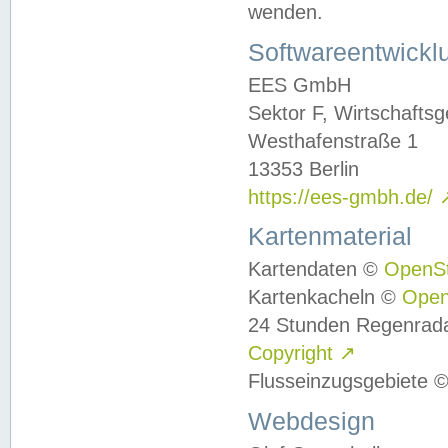
wenden.
Softwareentwickl
EES GmbH
Sektor F, Wirtschafts
Westhafenstraße 1
13353 Berlin
https://ees-gmbh.de/
Kartenmaterial
Kartendaten ©
OpenS
Kartenkacheln ©
Ope
24 Stunden Regenrad
Copyright
↗
Flusseinzugsgebiete 
Webdesign